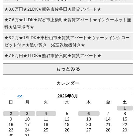
★8.8万円★2LDK★熊谷市佐谷田★賃貸アパート★
★7.6万★1LDK★深谷市上柴町★賃貸アパート★インターネット無
料★駐車場有★
★6.2万★1SLDK★東松山市★賃貸アパート★ウォークインクロー
ゼット付き★追い焚き・浴室乾燥機付き★
★7.5万円★1LDK★熊谷市拾六間★賃貸アパート★
もっとみる
カレンダー
2026年8月
<<
日
月
火
水
木
金
土
1
2
3
4
5
6
7
8
9
10
11
12
13
14
15
16
17
18
19
20
21
22
23
24
25
26
27
28
29
30
31