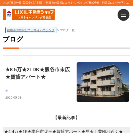
ブログ日別一覧【2026年5月8日】 | 熊谷市の賃貸はコガネイハウジング株式会社 熊谷店にお任せ下さい！
熊谷市の賃貸はコガネイハウジング
ブログ一覧
ブログ
★8.5万★2LDK★熊谷市末広
★賃貸アパート★
2026-05-08
【最新記事】
★4.4万★1K★本庄市児玉★賃貸アパート★児玉工業団地近く★