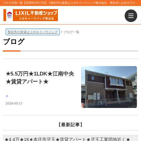
ブログ日別一覧【2026年5月17日】 | 熊谷市の賃貸はコガネイハウジング株式会社 熊谷店にお任せ下さい！
熊谷市の賃貸はコガネイハウジング
ブログ一覧
ブログ
★5.5万円★1LDK★江南中央
★賃貸アパート★
2026-05-17
【最新記事】
★4.4万★1K★本庄市児玉★賃貸アパート★児玉工業団地近く★