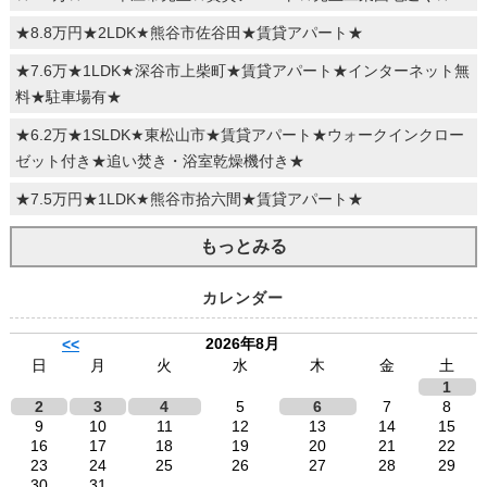
★8.8万円★2LDK★熊谷市佐谷田★賃貸アパート★
★7.6万★1LDK★深谷市上柴町★賃貸アパート★インターネット無
料★駐車場有★
★6.2万★1SLDK★東松山市★賃貸アパート★ウォークインクロー
ゼット付き★追い焚き・浴室乾燥機付き★
★7.5万円★1LDK★熊谷市拾六間★賃貸アパート★
もっとみる
カレンダー
2026年8月
<<
日
月
火
水
木
金
土
1
2
3
4
5
6
7
8
9
10
11
12
13
14
15
16
17
18
19
20
21
22
23
24
25
26
27
28
29
30
31