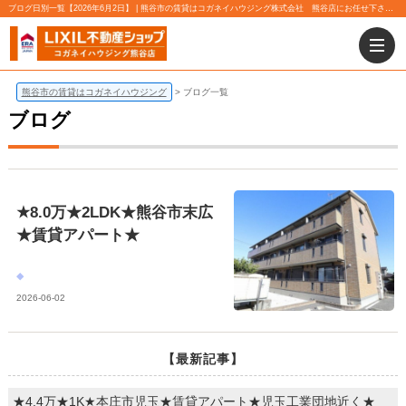
ブログ日別一覧【2026年6月2日】 | 熊谷市の賃貸はコガネイハウジング株式会社 熊谷店にお任せ下さい！
熊谷市の賃貸はコガネイハウジング
ブログ一覧
ブログ
★8.0万★2LDK★熊谷市末広
★賃貸アパート★
2026-06-02
【最新記事】
★4.4万★1K★本庄市児玉★賃貸アパート★児玉工業団地近く★