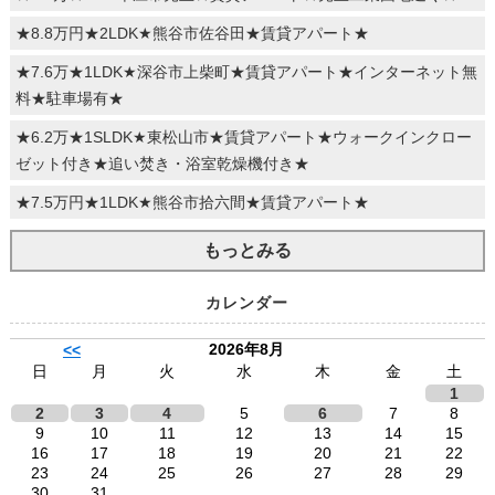
★8.8万円★2LDK★熊谷市佐谷田★賃貸アパート★
★7.6万★1LDK★深谷市上柴町★賃貸アパート★インターネット無
料★駐車場有★
★6.2万★1SLDK★東松山市★賃貸アパート★ウォークインクロー
ゼット付き★追い焚き・浴室乾燥機付き★
★7.5万円★1LDK★熊谷市拾六間★賃貸アパート★
もっとみる
カレンダー
2026年8月
<<
日
月
火
水
木
金
土
1
2
3
4
5
6
7
8
9
10
11
12
13
14
15
16
17
18
19
20
21
22
23
24
25
26
27
28
29
30
31