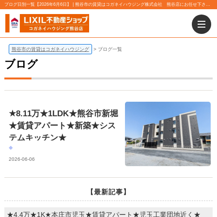
ブログ日別一覧【2026年6月6日】 | 熊谷市の賃貸はコガネイハウジング株式会社 熊谷店にお任せ下さい！
熊谷市の賃貸はコガネイハウジング
ブログ一覧
ブログ
★8.11万★1LDK★熊谷市新堀
★賃貸アパート★新築★シス
テムキッチン★
2026-06-06
【最新記事】
★4.4万★1K★本庄市児玉★賃貸アパート★児玉工業団地近く★