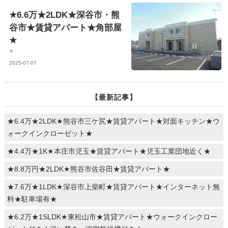
★6.6万★2LDK★深谷市・熊
谷市★賃貸アパート★角部屋
★
2025-07-07
【最新記事】
★6.4万★2LDK★熊谷市三ケ尻★賃貸アパート★対面キッチン★ウ
ォークインクローゼット★
★4.4万★1K★本庄市児玉★賃貸アパート★児玉工業団地近く★
★8.8万円★2LDK★熊谷市佐谷田★賃貸アパート★
★7.6万★1LDK★深谷市上柴町★賃貸アパート★インターネット無
料★駐車場有★
★6.2万★1SLDK★東松山市★賃貸アパート★ウォークインクロー