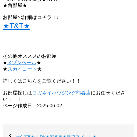
★角部屋★
お部屋の詳細はコチラ！↓
★T&T★
その他オススメのお部屋
★
メゾンベール
★
★
スカイコート
★
詳しくはこちらをご覧ください！！
お部屋探しは
コガネイハウジング熊谷店
にお任せくださ
い！！！
ページ作成日 2025-06-02
★6.2万★1LDK★深谷市★賃貸アパート★