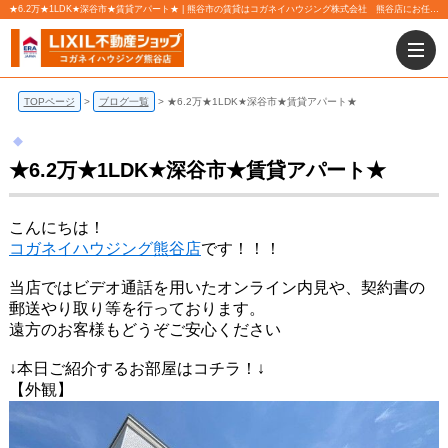
★6.2万★1LDK★深谷市★賃貸アパート★ | 熊谷市の賃貸はコガネイハウジング株式会社 熊谷店にお任せ下さい！
TOPページ
ブログ一覧
★6.2万★1LDK★深谷市★賃貸アパート★
★6.2万★1LDK★深谷市★賃貸アパート★
こんにちは！
コガネイハウジング熊谷店
です！！！
当店ではビデオ通話を用いたオンライン内見や、契約書の
郵送やり取り等を行っております。
遠方のお客様もどうぞご安心ください
↓本日ご紹介するお部屋はコチラ！↓
【外観】