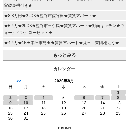
室乾燥機付き★
★8.8万円★2LDK★熊谷市佐谷田★賃貸アパート★
★6.4万★2LDK★熊谷市三ケ尻★賃貸アパート★対面キッチン★ウ
ォークインクローゼット★
★4.4万★1K★本庄市児玉★賃貸アパート★児玉工業団地近く★
もっとみる
カレンダー
2026年8月
<<
日
月
火
水
木
金
土
1
2
3
4
5
6
7
8
9
10
11
12
13
14
15
16
17
18
19
20
21
22
23
24
25
26
27
28
29
30
31
【月別】