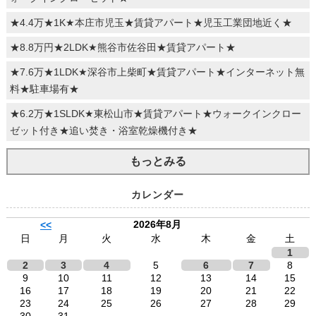
★4.4万★1K★本庄市児玉★賃貸アパート★児玉工業団地近く★
★8.8万円★2LDK★熊谷市佐谷田★賃貸アパート★
★7.6万★1LDK★深谷市上柴町★賃貸アパート★インターネット無
料★駐車場有★
★6.2万★1SLDK★東松山市★賃貸アパート★ウォークインクロー
ゼット付き★追い焚き・浴室乾燥機付き★
もっとみる
カレンダー
2026年8月
<<
日
月
火
水
木
金
土
1
2
3
4
5
6
7
8
9
10
11
12
13
14
15
16
17
18
19
20
21
22
23
24
25
26
27
28
29
30
31