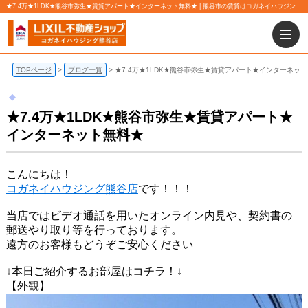
★7.4万★1LDK★熊谷市弥生★賃貸アパート★インターネット無料★ | 熊谷市の賃貸はコガネイハウジング株式会社 熊谷店にお任せ下さい！
TOPページ
ブログ一覧
★7.4万★1LDK★熊谷市弥生★賃貸アパート★インターネッ
★7.4万★1LDK★熊谷市弥生★賃貸アパート★
インターネット無料★
こんにちは！
コガネイハウジング熊谷店
です！！！
当店ではビデオ通話を用いたオンライン内見や、契約書の
郵送やり取り等を行っております。
遠方のお客様もどうぞご安心ください
↓本日ご紹介するお部屋はコチラ！↓
【外観】