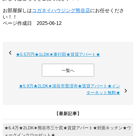
お部屋探しは
コガネイハウジング熊谷店
にお任せくださ
い！！
ページ作成日 2025-06-12
★5.5万円★1LDK★東行田★賃貸アパート★
一覧へ
★5.9万★2LDK★深谷市普済寺★賃貸アパート★イン
ターネット無料★
【最新記事】
★6.4万★2LDK★熊谷市三ケ尻★賃貸アパート★対面キッチン★ウ
ォークインクローゼット★