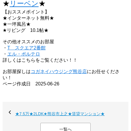
★
リーベン
★
【おススメポイント】
★インターネット無料★
★一坪風呂★
★リビング 10.1帖★
その他オススメのお部屋
・
T スクエア2番館
・
エル・ポルテロ
詳しくはこちらをご覧ください！！
お部屋探しは
コガネイハウジング熊谷店
にお任せくださ
い！
ページ作成日 2025-06-26
★7.5万★2LDK★熊谷市上之★賃貸マンション★
一覧へ