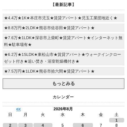
【最新記事】
★4.4万★1K★本庄市児玉★賃貸アパート★児玉工業団地近く★
★8.8万円★2LDK★熊谷市佐谷田★賃貸アパート★
★7.6万★1LDK★深谷市上柴町★賃貸アパート★インターネット無
料★駐車場有★
★6.2万★1SLDK★東松山市★賃貸アパート★ウォークインクロー
ゼット付き★追い焚き・浴室乾燥機付き★
★7.5万円★1LDK★熊谷市拾六間★賃貸アパート★
もっとみる
カレンダー
2026年8月
<<
日
月
火
水
木
金
土
1
2
3
4
5
6
7
8