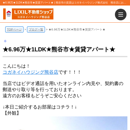
★6.96万★1LDK★熊谷市★賃貸アパート★ | 熊谷市の賃貸はコガネイハウジング株式会社 熊谷店にお任せ下さい！
TOPページ
ブログ一覧
★6.96万★1LDK★熊谷市★賃貸アパート★
★6.96万★1LDK★熊谷市★賃貸アパート★
こんにちは！
コガネイハウジング熊谷店
です！！！
当店ではビデオ通話を用いたオンライン内見や、契約書の
郵送やり取り等を行っております。
遠方のお客様もどうぞご安心ください
↓本日ご紹介するお部屋はコチラ！↓
【外観】