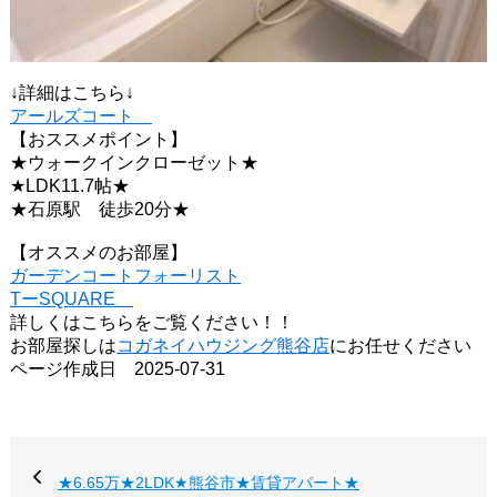
↓詳細はこちら↓
アールズコート
【おススメポイント】
★ウォークインクローゼット★
★LDK11.7帖★
★石原駅 徒歩20分★
【オススメのお部屋】
ガーデンコートフォーリスト
TーSQUARE
詳しくはこちらをご覧ください！！
お部屋探しは
コガネイハウジング熊谷店
にお任せください
ページ作成日 2025-07-31
★6.65万★2LDK★熊谷市★賃貸アパート★