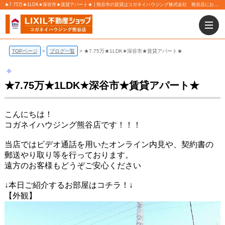
★7.75万★1LDK★深谷市★賃貸アパート★ | 熊谷市の賃貸はコガネイハウジング株式会社 熊谷店にお任せ下さい！
TOPページ
ブログ一覧
★7.75万★1LDK★深谷市★賃貸アパート★
★7.75万★1LDK★深谷市★賃貸アパート★
こんにちは！
コガネイハウジング熊谷店です！！！
当店ではビデオ通話を用いたオンライン内見や、契約書の
郵送やり取り等を行っております。
遠方のお客様もどうぞご安心ください
↓本日ご紹介するお部屋はコチラ！↓
【外観】