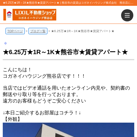
★6.25万★1R～1K★熊谷市★賃貸アパート★ | 熊谷市の賃貸はコガネイハウジング株式会社 熊谷店にお任せ下さい！
TOPページ
ブログ一覧
★6.25万★1R～1K★熊谷市★賃貸アパート★
★6.25万★1R～1K★熊谷市★賃貸アパート★
こんにちは！
コガネイハウジング熊谷店です！！！
当店ではビデオ通話を用いたオンライン内見や、契約書の
郵送やり取り等を行っております。
遠方のお客様もどうぞご安心ください
↓本日ご紹介するお部屋はコチラ！↓
【外観】