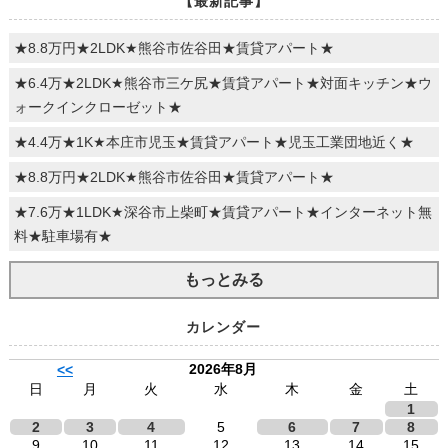
【最新記事】
★8.8万円★2LDK★熊谷市佐谷田★賃貸アパート★
★6.4万★2LDK★熊谷市三ケ尻★賃貸アパート★対面キッチン★ウ
ォークインクローゼット★
★4.4万★1K★本庄市児玉★賃貸アパート★児玉工業団地近く★
★8.8万円★2LDK★熊谷市佐谷田★賃貸アパート★
★7.6万★1LDK★深谷市上柴町★賃貸アパート★インターネット無
料★駐車場有★
もっとみる
カレンダー
2026年8月
<<
日
月
火
水
木
金
土
1
2
3
4
5
6
7
8
9
10
11
12
13
14
15