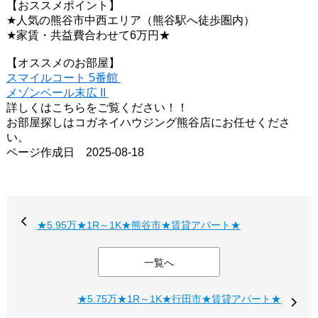
【おススメポイント】
★人気の熊谷市中西エリア（熊谷駅へ徒歩圏内）
★家賃・共益費合わせて6万円★
【オススメのお部屋】
スマイルコート 5番館
メゾンベール末広 II
詳しくはこちらをご覧ください！！
お部屋探しはコガネイハウジング熊谷店にお任せくださ
い。
ページ作成日 2025-08-18
★5.95万★1R～1K★熊谷市★賃貸アパート★
一覧へ
★5.75万★1R～1K★行田市★賃貸アパート★