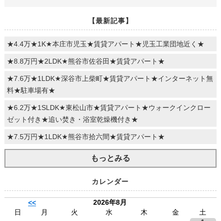
【最新記事】
★4.4万★1K★本庄市児玉★賃貸アパート★児玉工業団地近く★
★8.8万円★2LDK★熊谷市佐谷田★賃貸アパート★
★7.6万★1LDK★深谷市上柴町★賃貸アパート★インターネット無
料★駐車場有★
★6.2万★1SLDK★東松山市★賃貸アパート★ウォークインクロー
ゼット付き★追い焚き・浴室乾燥機付き★
★7.5万円★1LDK★熊谷市拾六間★賃貸アパート★
もっとみる
カレンダー
2026年8月
<<
日
月
火
水
木
金
土