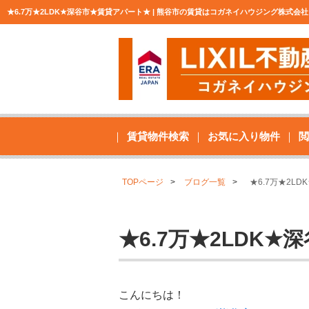
★6.7万★2LDK★深谷市★賃貸アパート★ | 熊谷市の賃貸はコガネイハウジング株式
賃貸物件検索
お気に入り物件
閲
TOPページ
ブログ一覧
★6.7万★2L
★6.7万★2LDK
こんにちは！