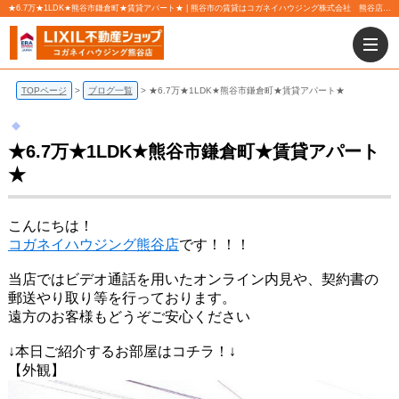
★6.7万★1LDK★熊谷市鎌倉町★賃貸アパート★ | 熊谷市の賃貸はコガネイハウジング株式会社 熊谷店にお任せ下さい！
TOPページ
ブログ一覧
★6.7万★1LDK★熊谷市鎌倉町★賃貸アパート★
★6.7万★1LDK★熊谷市鎌倉町★賃貸アパート
★
こんにちは！
コガネイハウジング熊谷店
です！！！
当店ではビデオ通話を用いたオンライン内見や、契約書の
郵送やり取り等を行っております。
遠方のお客様もどうぞご安心ください
↓本日ご紹介するお部屋はコチラ！↓
【外観】