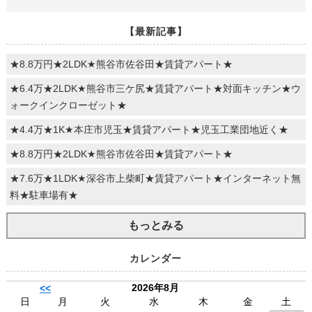
【最新記事】
★8.8万円★2LDK★熊谷市佐谷田★賃貸アパート★
★6.4万★2LDK★熊谷市三ケ尻★賃貸アパート★対面キッチン★ウ
ォークインクローゼット★
★4.4万★1K★本庄市児玉★賃貸アパート★児玉工業団地近く★
★8.8万円★2LDK★熊谷市佐谷田★賃貸アパート★
★7.6万★1LDK★深谷市上柴町★賃貸アパート★インターネット無
料★駐車場有★
もっとみる
カレンダー
2026年8月
<<
日
月
火
水
木
金
土