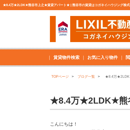
★8.4万★2LDK★熊谷市上之★賃貸アパート★ | 熊谷市の賃貸はコガネイハウジング
賃貸物件検索
お気に入り物件
閲
TOPページ
ブログ一覧
★8.4万★2L
★8.4万★2LDK
こんにちは！