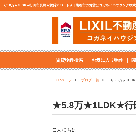
★5.8万★1LDK★行田市長野★賃貸アパート★ | 熊谷市の賃貸はコガネイハウジング
賃貸物件検索
お気に入り物件
閲
TOPページ
ブログ一覧
★5.8万★1L
★5.8万★1LDK
こんにちは！