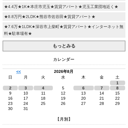
★4.4万★1K★本庄市児玉★賃貸アパート★児玉工業団地近く★
★8.8万円★2LDK★熊谷市佐谷田★賃貸アパート★
★7.6万★1LDK★深谷市上柴町★賃貸アパート★インターネット無
料★駐車場有★
もっとみる
カレンダー
2026年8月
<<
日
月
火
水
木
金
土
1
2
3
4
5
6
7
8
9
10
11
12
13
14
15
16
17
18
19
20
21
22
23
24
25
26
27
28
29
30
31
【月別】