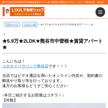
★5.9万★2LDK★熊谷市中曽根★賃貸アパート★ | 熊谷市の賃貸はコガネイハウジング株式会社 熊谷店にお任せ下さい！
TOPページ
ブログ一覧
★5.9万★2LDK★熊谷市中曽根★賃貸アパート★
★5.9万★2LDK★熊谷市中曽根★賃貸アパート
★
こんにちは！
コガネイハウジング熊谷店
です！！！
当店ではビデオ通話を用いたオンライン内見や、契約書の
郵送やり取り等を行っております。
遠方のお客様もどうぞご安心ください
↓本日ご紹介するお部屋はコチラ！↓
【外観】