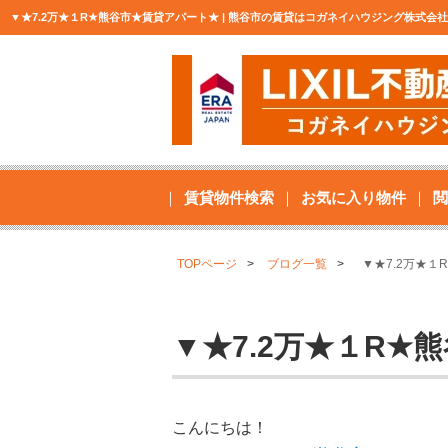
▼★7.2万★１R★熊谷市★賃貸アパート★ | 熊谷市の賃貸はコガネイハウジング株式会
賃貸物件検索
お気に入り物件
閲
TOPページ
ブログ一覧
▼★7.2万★
▼★7.2万★１R★
こんにちは！