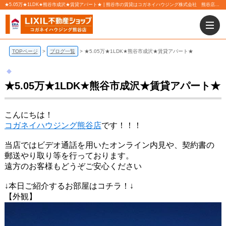
★5.05万★1LDK★熊谷市成沢★賃貸アパート★ | 熊谷市の賃貸はコガネイハウジング株式会社 熊谷店にお任せ下さい！
TOPページ
ブログ一覧
★5.05万★1LDK★熊谷市成沢★賃貸アパート★
★5.05万★1LDK★熊谷市成沢★賃貸アパート★
こんにちは！
コガネイハウジング熊谷店
です！！！
当店ではビデオ通話を用いたオンライン内見や、契約書の
郵送やり取り等を行っております。
遠方のお客様もどうぞご安心ください
↓本日ご紹介するお部屋はコチラ！↓
【外観】