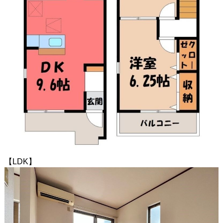
【LDK】