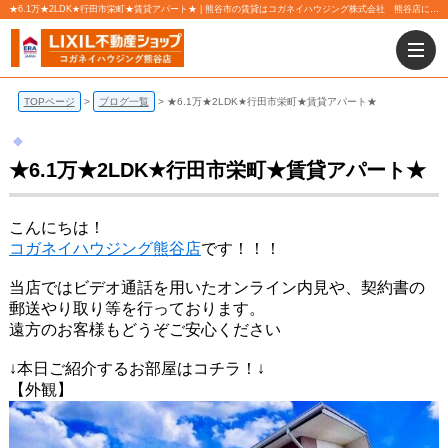
★6.1万★2LDK★行田市栄町★賃貸アパート★ | 熊谷市の賃貸はコガネイハウジング株式会社 熊谷店にお任せ下さい！
TOPページ
ブログ一覧
★6.1万★2LDK★行田市栄町★賃貸アパート★
★6.1万★2LDK★行田市栄町★賃貸アパート★
こんにちは！
コガネイハウジング熊谷店
です！！！
当店ではビデオ通話を用いたオンライン内見や、契約書の
郵送やり取り等を行っております。
遠方のお客様もどうぞご安心ください
↓本日ご紹介するお部屋はコチラ！↓
【外観】