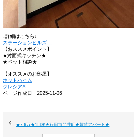
↓詳細はこちら↓
ステーションヒルズ
【おススメポイント】
★対面式キッチン★
★ペット相談★
【オススメのお部屋】
ホットハイム
クレシアA
ページ作成日 2025-11-06
★7.6万★1LDK★行田市門井町★賃貸アパート★