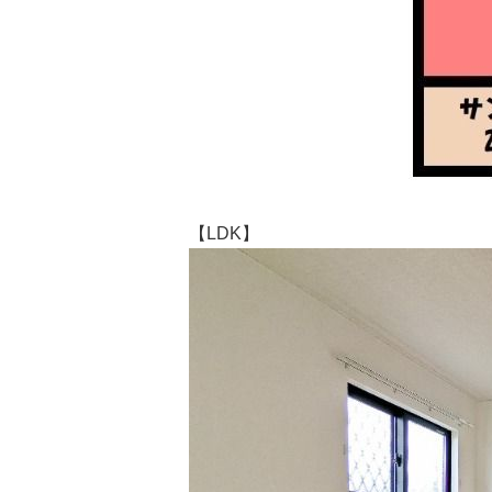
【LDK】