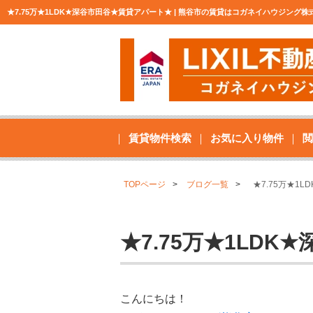
★7.75万★1LDK★深谷市田谷★賃貸アパート★ | 熊谷市の賃貸はコガネイハウジング
賃貸物件検索
お気に入り物件
閲
TOPページ
ブログ一覧
★7.75万★1
★7.75万★1LD
こんにちは！