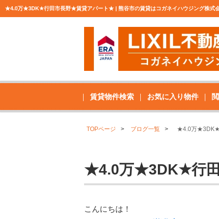
★4.0万★3DK★行田市長野★賃貸アパート★ | 熊谷市の賃貸はコガネイハウジング株
賃貸物件検索
お気に入り物件
閲
TOPページ
ブログ一覧
★4.0万★3D
★4.0万★3DK★
こんにちは！