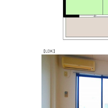
【LDK】