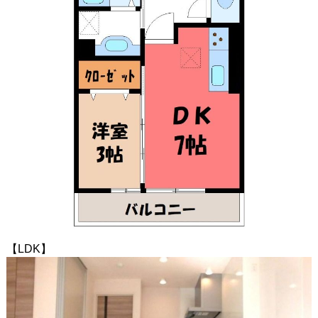
【LDK】