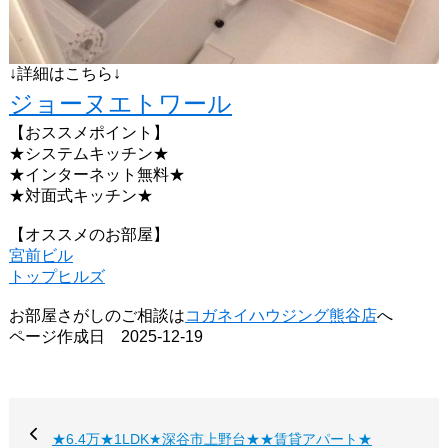
↓詳細はこちら↓
ジョーヌエトワール
【おススメポイント】
★システムキッチン★
★インターネット無料★
★対面式キッチン★
【オススメのお部屋】
宮前ビル
トップヒルズ
お部屋さがしのご相談は
コガネイハウジング熊谷店
へ
ページ作成日 2025-12-19
★6.4万★1LDK★深谷市上野台★★賃貸アパート★