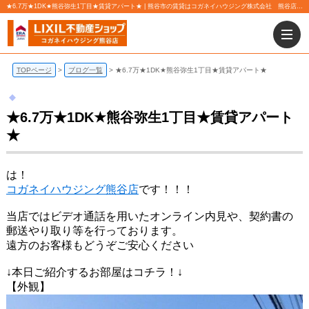
★6.7万★1DK★熊谷弥生1丁目★賃貸アパート★ | 熊谷市の賃貸はコガネイハウジング株式会社 熊谷店にお任せ下さい！
TOPページ
ブログ一覧
★6.7万★1DK★熊谷弥生1丁目★賃貸アパート★
★6.7万★1DK★熊谷弥生1丁目★賃貸アパート
★
は！
コガネイハウジング熊谷店
です！！！
当店ではビデオ通話を用いたオンライン内見や、契約書の
郵送やり取り等を行っております。
遠方のお客様もどうぞご安心ください
↓本日ご紹介するお部屋はコチラ！↓
【外観】