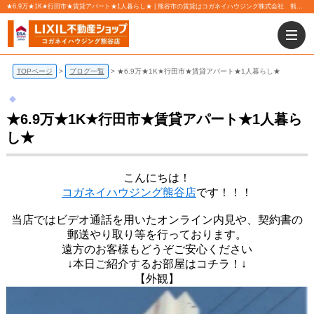
★6.9万★1K★行田市★賃貸アパート★1人暮らし★ | 熊谷市の賃貸はコガネイハウジング株式会社 熊谷店にお任せ下さい！
TOPページ
ブログ一覧
★6.9万★1K★行田市★賃貸アパート★1人暮らし★
★6.9万★1K★行田市★賃貸アパート★1人暮ら
し★
こんにちは！
コガネイハウジング熊谷店
です！！！
当店ではビデオ通話を用いたオンライン内見や、契約書の
郵送やり取り等を行っております。
遠方のお客様もどうぞご安心ください
↓本日ご紹介するお部屋はコチラ！↓
【外観】