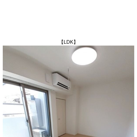
【LDK】