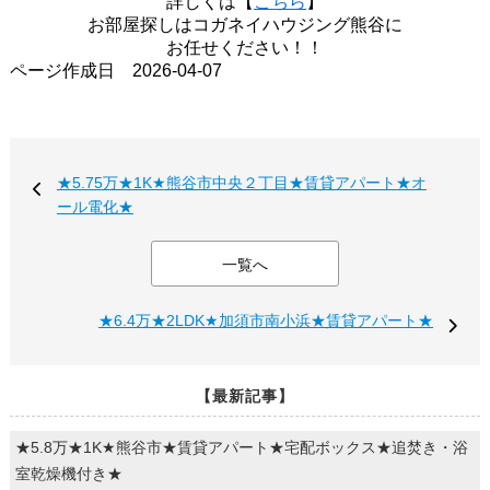
詳しくは【
こちら
】
お部屋探しはコガネイハウジング熊谷に
お任せください！！
ページ作成日 2026-04-07
★5.75万★1K★熊谷市中央２丁目★賃貸アパート★オ
ール電化★
一覧へ
★6.4万★2LDK★加須市南小浜★賃貸アパート★
【最新記事】
★5.8万★1K★熊谷市★賃貸アパート★宅配ボックス★追焚き・浴
室乾燥機付き★