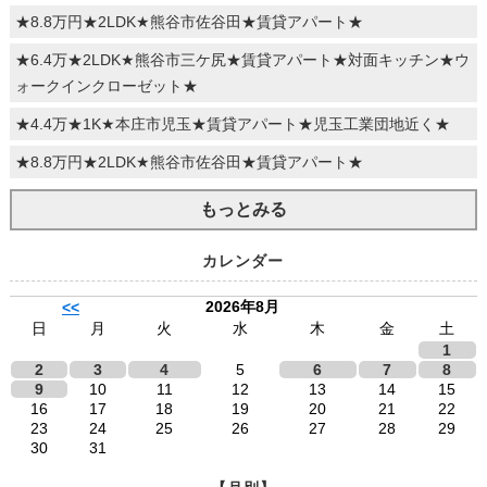
★8.8万円★2LDK★熊谷市佐谷田★賃貸アパート★
★6.4万★2LDK★熊谷市三ケ尻★賃貸アパート★対面キッチン★ウ
ォークインクローゼット★
★4.4万★1K★本庄市児玉★賃貸アパート★児玉工業団地近く★
★8.8万円★2LDK★熊谷市佐谷田★賃貸アパート★
もっとみる
カレンダー
2026年8月
<<
日
月
火
水
木
金
土
1
2
3
4
5
6
7
8
9
10
11
12
13
14
15
16
17
18
19
20
21
22
23
24
25
26
27
28
29
30
31