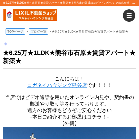
★6.25万★1LDK★熊谷市石原★賃貸アパート★新築★ | 熊谷市の賃貸はコガネイハウジング株式会社 熊谷店にお任せ下さい！
TOPページ
ブログ一覧
★6.25万★1LDK★熊谷市石原★賃貸アパート★新築★
★6.25万★1LDK★熊谷市石原★賃貸アパート★
新築★
こんにちは！
コガネイハウジング熊谷店
です！！！
当店ではビデオ通話を用いたオンライン内見や、契約書の
郵送やり取り等を行っております。
遠方のお客様もどうぞご安心ください
↓本日ご紹介するお部屋はコチラ！↓
【外観】