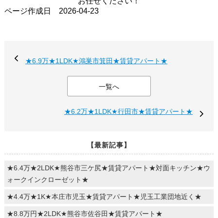
お任せください！
ページ作成日 2026-04-23
★6.9万★1LDK★鴻巣市箕田★賃貸アパート★
一覧へ
★6.2万★1LDK★行田市★賃貸アパート★
【最新記事】
★6.4万★2LDK★熊谷市三ケ尻★賃貸アパート★対面キッチン★ウ
ォークインクローゼット★
★4.4万★1K★本庄市児玉★賃貸アパート★児玉工業団地近く★
★8.8万円★2LDK★熊谷市佐谷田★賃貸アパート★