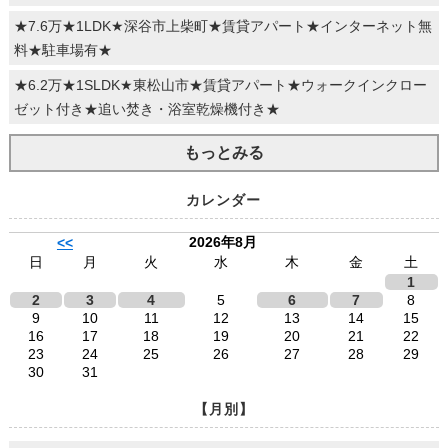
★7.6万★1LDK★深谷市上柴町★賃貸アパート★インターネット無
料★駐車場有★
★6.2万★1SLDK★東松山市★賃貸アパート★ウォークインクロー
ゼット付き★追い焚き・浴室乾燥機付き★
もっとみる
カレンダー
2026年8月
<<
日
月
火
水
木
金
土
1
2
3
4
5
6
7
8
9
10
11
12
13
14
15
16
17
18
19
20
21
22
23
24
25
26
27
28
29
30
31
【月別】