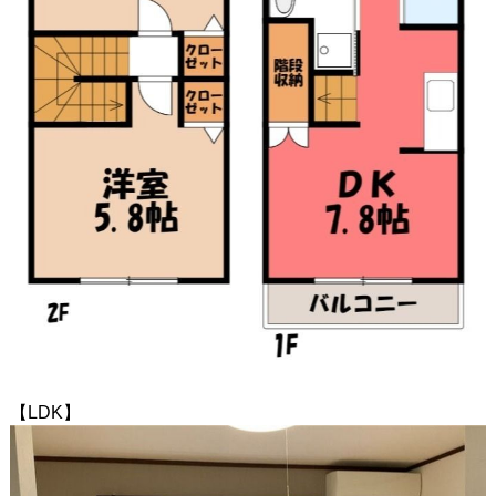
【LDK】