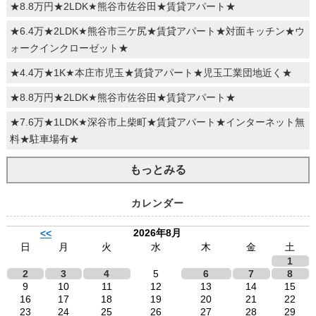
★8.8万円★2LDK★熊谷市佐谷田★賃貸アパート★
★6.4万★2LDK★熊谷市三ケ尻★賃貸アパート★対面キッチン★ウ
ォークインクローゼット★
★4.4万★1K★本庄市児玉★賃貸アパート★児玉工業団地近く★
★8.8万円★2LDK★熊谷市佐谷田★賃貸アパート★
★7.6万★1LDK★深谷市上柴町★賃貸アパート★インターネット無
料★駐車場有★
もっとみる
カレンダー
2026年8月
<<
日
月
火
水
木
金
土
1
2
3
4
5
6
7
8
9
10
11
12
13
14
15
16
17
18
19
20
21
22
23
24
25
26
27
28
29