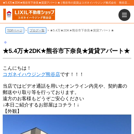
★5.4万★2DK★熊谷市下奈良★賃貸アパート★ | 熊谷市の賃貸はコガネイハウジング株式会社 熊谷店にお任せ下さい！
TOPページ
ブログ一覧
★5.4万★2DK★熊谷市下奈良★賃貸アパート★
★5.4万★2DK★熊谷市下奈良★賃貸アパート★
こんにちは！
コガネイハウジング熊谷店
です！！！
当店ではビデオ通話を用いたオンライン内見や、契約書の
郵送やり取り等を行っております。
遠方のお客様もどうぞご安心ください
↓本日ご紹介するお部屋はコチラ！↓
【外観】