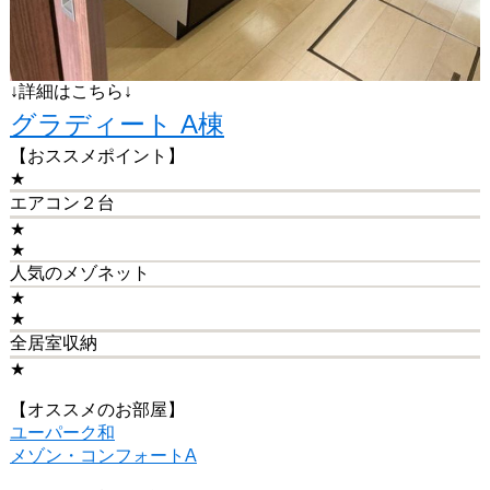
↓詳細はこちら↓
グラディート A棟
【おススメポイント】
★
エアコン２台
★
★
人気のメゾネット
★
★
全居室収納
★
【オススメのお部屋】
ユーパーク和
メゾン・コンフォートA