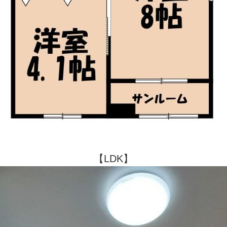
【LDK】