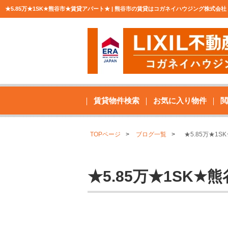
★5.85万★1SK★熊谷市★賃貸アパート★ | 熊谷市の賃貸はコガネイハウジング株式会
賃貸物件検索
お気に入り物件
閲
TOPページ
ブログ一覧
★5.85万★1
★5.85万★1SK