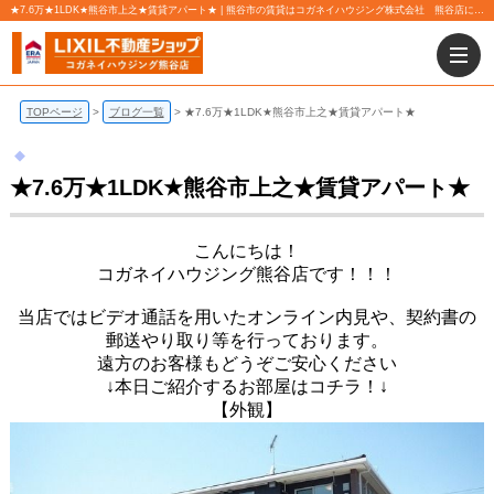
★7.6万★1LDK★熊谷市上之★賃貸アパート★ | 熊谷市の賃貸はコガネイハウジング株式会社 熊谷店にお任せ下さい！
TOPページ
ブログ一覧
★7.6万★1LDK★熊谷市上之★賃貸アパート★
★7.6万★1LDK★熊谷市上之★賃貸アパート★
こんにちは！
コガネイハウジング熊谷店です！！！
当店ではビデオ通話を用いたオンライン内見や、契約書の
郵送やり取り等を行っております。
遠方のお客様もどうぞご安心ください
↓本日ご紹介するお部屋はコチラ！↓
【外観】