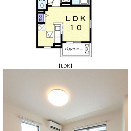
【LDK】