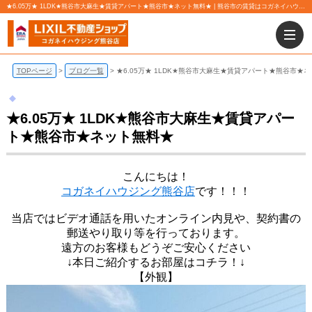
★6.05万★ 1LDK★熊谷市大麻生★賃貸アパート★熊谷市★ネット無料★ | 熊谷市の賃貸はコガネイハウジング株式会社 熊谷店にお任せ下さい！
TOPページ
ブログ一覧
★6.05万★ 1LDK★熊谷市大麻生★賃貸アパート★熊谷市★
★6.05万★ 1LDK★熊谷市大麻生★賃貸アパー
ト★熊谷市★ネット無料★
こんにちは！
コガネイハウジング熊谷店
です！！！
当店ではビデオ通話を用いたオンライン内見や、契約書の
郵送やり取り等を行っております。
遠方のお客様もどうぞご安心ください
↓本日ご紹介するお部屋はコチラ！↓
【外観】