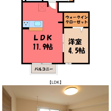
【LDK】