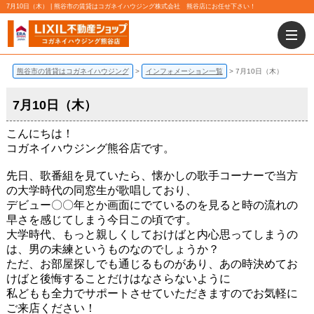
7月10日（木） | 熊谷市の賃貸はコガネイハウジング株式会社 熊谷店にお任せ下さい！
熊谷市の賃貸はコガネイハウジング
インフォメーション一覧
7月10日（木）
7月10日（木）
こんにちは！
コガネイハウジング熊谷店です。
先日、歌番組を見ていたら、懐かしの歌手コーナーで当方
の大学時代の同窓生が歌唱しており、
デビュー〇〇年とか画面にでているのを見ると時の流れの
早さを感じてしまう今日この頃です。
大学時代、もっと親しくしておけばと内心思ってしまうの
は、男の未練というものなのでしょうか？
ただ、お部屋探しでも通じるものがあり、あの時決めてお
けばと後悔することだけはなさらないように
私どもも全力でサポートさせていただきますのでお気軽に
ご来店ください！