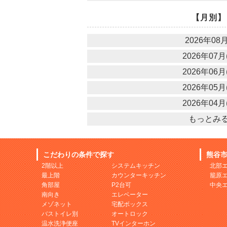
【月別】
2026年08月
2026年07月(
2026年06月(
2026年05月(
2026年04月(
もっとみ
こだわりの条件で探す
熊谷
2階以上
システムキッチン
北部
最上階
カウンターキッチン
籠原
角部屋
P2台可
中央
南向き
エレベーター
メゾネット
宅配ボックス
バストイレ別
オートロック
温水洗浄便座
TVインターホン