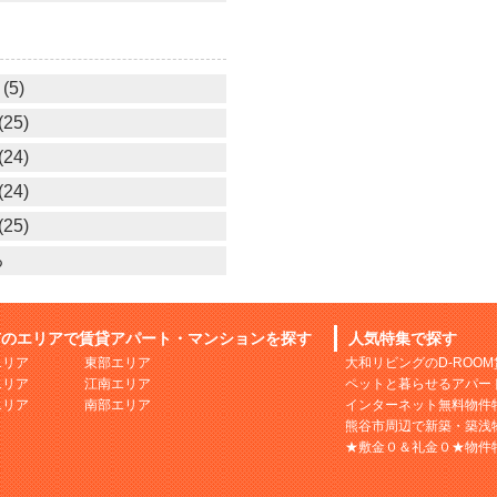
(5)
25)
24)
24)
25)
る
市のエリアで賃貸アパート・マンションを探す
人気特集で探す
エリア
東部エリア
大和リビングのD-ROO
エリア
江南エリア
ペットと暮らせるアパー
エリア
南部エリア
インターネット無料物件
熊谷市周辺で新築・築浅
★敷金０＆礼金０★物件