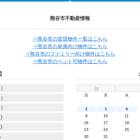
熊谷市不動産情報
⇒熊谷市の賃貸物件一覧はこちら
⇒熊谷市の単身向け物件はこちら
⇒熊谷市のファミリー向け物件はこちら
⇒熊谷市のペット可物件はこちら
】
木）
<<
日
月
火
火）
月）
2
3
4
9
10
11
)
16
17
18
)
23
24
25
る
30
31