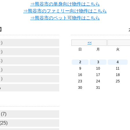
⇒熊谷市の単身向け物件はこちら
⇒熊谷市のファミリー向け物件はこちら
⇒熊谷市のペット可物件はこちら
】
金）
<<
日
月
火
金）
木）
2
3
4
9
10
11
火）
16
17
18
月）
23
24
25
る
30
31
(7)
25)