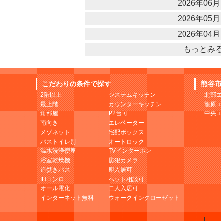
2026年06月(
2026年05月(
2026年04月(
もっとみ
こだわりの条件で探す
熊谷
2階以上
システムキッチン
北部
最上階
カウンターキッチン
籠原
角部屋
P2台可
中央
南向き
エレベーター
メゾネット
宅配ボックス
バストイレ別
オートロック
温水洗浄便座
TVインターホン
浴室乾燥機
防犯カメラ
追焚きバス
即入居可
IHコンロ
ペット相談可
オール電化
二人入居可
インターネット無料
ウォークインクローゼット