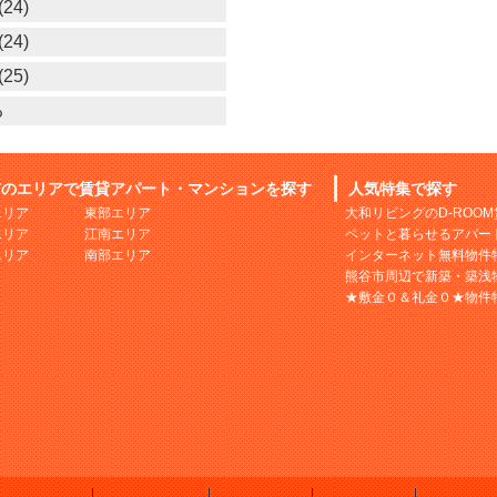
24)
24)
25)
る
市のエリアで賃貸アパート・マンションを探す
人気特集で探す
エリア
東部エリア
大和リビングのD-ROO
エリア
江南エリア
ペットと暮らせるアパー
エリア
南部エリア
インターネット無料物件
熊谷市周辺で新築・築浅
★敷金０＆礼金０★物件