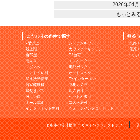
2026年04月(
もっとみ
こだわりの条件で探す
熊谷
2階以上
システムキッチン
北部
最上階
カウンターキッチン
籠原
角部屋
P2台可
中央
南向き
エレベーター
メゾネット
宅配ボックス
バストイレ別
オートロック
温水洗浄便座
TVインターホン
浴室乾燥機
防犯カメラ
追焚きバス
即入居可
IHコンロ
ペット相談可
オール電化
二人入居可
インターネット無料
ウォークインクローゼット
熊谷市の賃貸物件 コガネイハウジングトップ