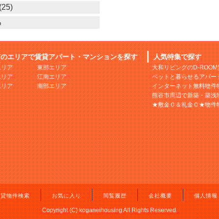
25)
る
市のエリアで賃貸アパート・マンションを探す
人気特集で探す
エリア
東部エリア
大和リビングのD-ROO
エリア
江南エリア
ペットと暮らせるアパー
エリア
南部エリア
インターネット無料物件
熊谷市周辺で新築・築浅
★敷金０＆礼金０★物件
賃貸物件検索
お気に入り
閲覧履歴
会社概要
個人情報
Copyright (C) koganeihousing All Rights Reserved.