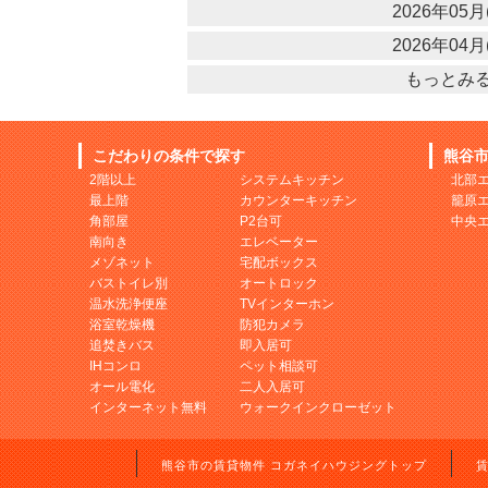
2026年05月(
2026年04月(
もっとみ
こだわりの条件で探す
熊谷
2階以上
システムキッチン
北部
最上階
カウンターキッチン
籠原
角部屋
P2台可
中央
南向き
エレベーター
メゾネット
宅配ボックス
バストイレ別
オートロック
温水洗浄便座
TVインターホン
浴室乾燥機
防犯カメラ
追焚きバス
即入居可
IHコンロ
ペット相談可
オール電化
二人入居可
インターネット無料
ウォークインクローゼット
熊谷市の賃貸物件 コガネイハウジングトップ