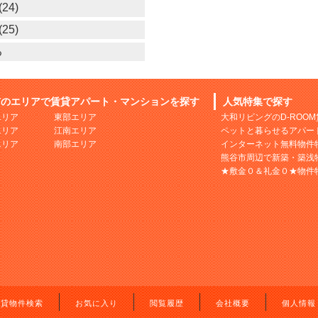
24)
25)
る
市のエリアで賃貸アパート・マンションを探す
人気特集で探す
エリア
東部エリア
大和リビングのD-ROO
エリア
江南エリア
ペットと暮らせるアパー
エリア
南部エリア
インターネット無料物件
熊谷市周辺で新築・築浅
★敷金０＆礼金０★物件
賃貸物件検索
お気に入り
閲覧履歴
会社概要
個人情報