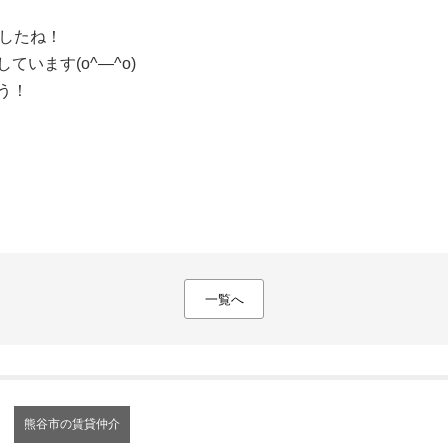
ましたね！
います(o^―^o)
う！
一覧へ
熊谷市の賃貸仲介