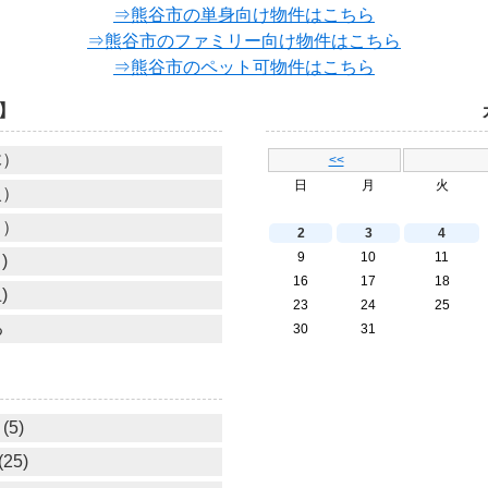
⇒熊谷市の単身向け物件はこちら
⇒熊谷市のファミリー向け物件はこちら
⇒熊谷市のペット可物件はこちら
】
木）
<<
日
月
火
火）
月）
2
3
4
9
10
11
)
16
17
18
)
23
24
25
る
30
31
(5)
25)