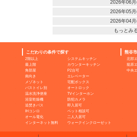
2026年06月(
2026年05月(
2026年04月(
もっとみ
こだわりの条件で探す
熊谷
2階以上
システムキッチン
北部
最上階
カウンターキッチン
籠原
角部屋
P2台可
中央
南向き
エレベーター
メゾネット
宅配ボックス
バストイレ別
オートロック
温水洗浄便座
TVインターホン
浴室乾燥機
防犯カメラ
追焚きバス
即入居可
IHコンロ
ペット相談可
オール電化
二人入居可
インターネット無料
ウォークインクローゼット