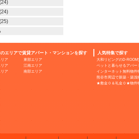
24)
24)
25)
る
市のエリアで賃貸アパート・マンションを探す
人気特集で探す
エリア
東部エリア
大和リビングのD-ROO
エリア
江南エリア
ペットと暮らせるアパー
エリア
南部エリア
インターネット無料物件
熊谷市周辺で新築・築浅
★敷金０＆礼金０★物件