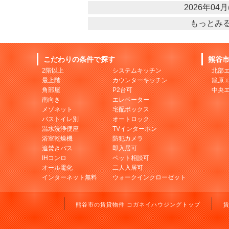
2026年04月(
もっとみ
こだわりの条件で探す
熊谷
2階以上
システムキッチン
北部
最上階
カウンターキッチン
籠原
角部屋
P2台可
中央
南向き
エレベーター
メゾネット
宅配ボックス
バストイレ別
オートロック
温水洗浄便座
TVインターホン
浴室乾燥機
防犯カメラ
追焚きバス
即入居可
IHコンロ
ペット相談可
オール電化
二人入居可
インターネット無料
ウォークインクローゼット
熊谷市の賃貸物件 コガネイハウジングトップ