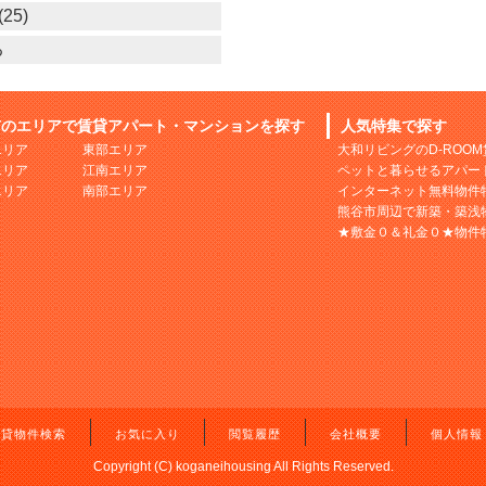
25)
る
市のエリアで賃貸アパート・マンションを探す
人気特集で探す
エリア
東部エリア
大和リビングのD-ROO
エリア
江南エリア
ペットと暮らせるアパー
エリア
南部エリア
インターネット無料物件
熊谷市周辺で新築・築浅
★敷金０＆礼金０★物件
賃貸物件検索
お気に入り
閲覧履歴
会社概要
個人情報
Copyright (C) koganeihousing All Rights Reserved.