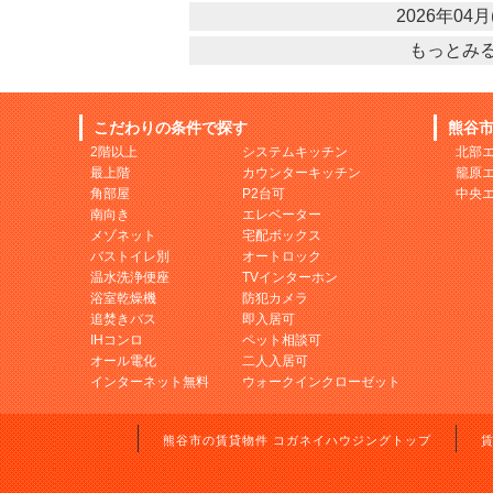
2026年04月(
もっとみ
こだわりの条件で探す
熊谷
2階以上
システムキッチン
北部
最上階
カウンターキッチン
籠原
角部屋
P2台可
中央
南向き
エレベーター
メゾネット
宅配ボックス
バストイレ別
オートロック
温水洗浄便座
TVインターホン
浴室乾燥機
防犯カメラ
追焚きバス
即入居可
IHコンロ
ペット相談可
オール電化
二人入居可
インターネット無料
ウォークインクローゼット
熊谷市の賃貸物件 コガネイハウジングトップ