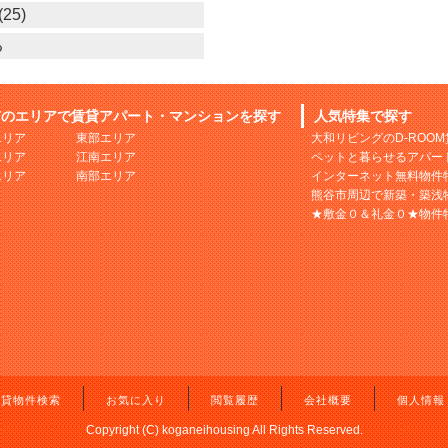
25)
る
市のエリアで賃貸アパート・マンションを探す
人気特集で探す
エリア
東部エリア
大和リビングのD-ROO
エリア
江南エリア
ペットと暮らせるアパー
エリア
南部エリア
インターネット無料物件
熊谷市周辺で新築・築浅
★敷金０＆礼金０★物件
賃貸物件検索
お気に入り
閲覧履歴
会社概要
個人情報
Copyright (C) koganeihousing All Rights Reserved.