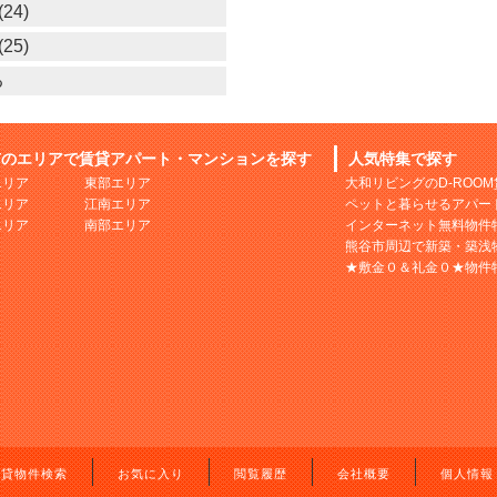
24)
25)
る
市のエリアで賃貸アパート・マンションを探す
人気特集で探す
エリア
東部エリア
大和リビングのD-ROO
エリア
江南エリア
ペットと暮らせるアパー
エリア
南部エリア
インターネット無料物件
熊谷市周辺で新築・築浅
★敷金０＆礼金０★物件
賃貸物件検索
お気に入り
閲覧履歴
会社概要
個人情報