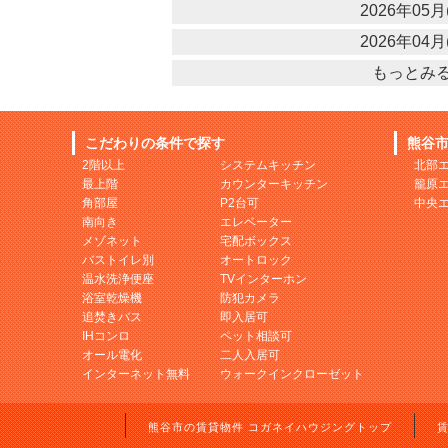
2026年05月(
2026年04月(
もっとみ
こだわりの条件で探す
熊谷
2階以上
システムキッチン
北部
最上階
カウンターキッチン
籠原
角部屋
P2台可
中央
南向き
エレベーター
メゾネット
宅配ボックス
バストイレ別
オートロック
温水洗浄便座
TVインターホン
浴室乾燥機
防犯カメラ
追焚きバス
即入居可
IHコンロ
ペット相談可
オール電化
二人入居可
インターネット無料
ウォークインクローゼット
熊谷市の賃貸物件 コガネイハウジングトップ