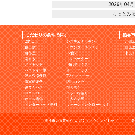
2026年04月(
もっとみ
こだわりの条件で探す
熊谷
2階以上
システムキッチン
北部
最上階
カウンターキッチン
籠原
角部屋
P2台可
中央
南向き
エレベーター
メゾネット
宅配ボックス
バストイレ別
オートロック
温水洗浄便座
TVインターホン
浴室乾燥機
防犯カメラ
追焚きバス
即入居可
IHコンロ
ペット相談可
オール電化
二人入居可
インターネット無料
ウォークインクローゼット
熊谷市の賃貸物件 コガネイハウジングトップ