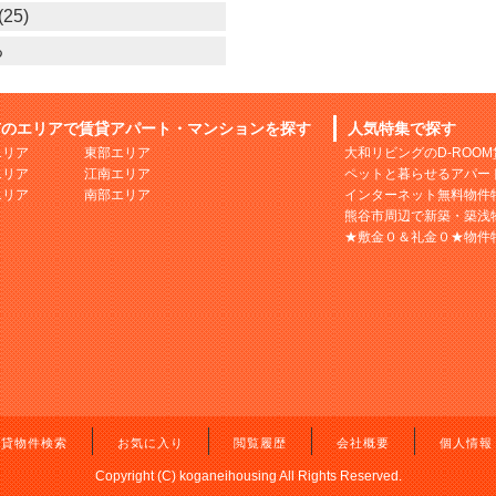
25)
る
市のエリアで賃貸アパート・マンションを探す
人気特集で探す
エリア
東部エリア
大和リビングのD-ROO
エリア
江南エリア
ペットと暮らせるアパー
エリア
南部エリア
インターネット無料物件
熊谷市周辺で新築・築浅
★敷金０＆礼金０★物件
賃貸物件検索
お気に入り
閲覧履歴
会社概要
個人情報
Copyright (C) koganeihousing All Rights Reserved.