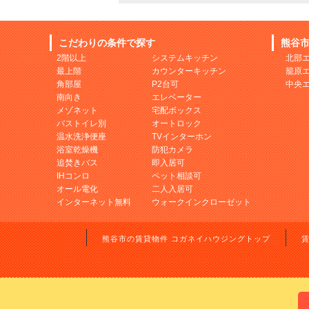
こだわりの条件で探す
熊谷
2階以上
システムキッチン
北部
最上階
カウンターキッチン
籠原
角部屋
P2台可
中央
南向き
エレベーター
メゾネット
宅配ボックス
バストイレ別
オートロック
温水洗浄便座
TVインターホン
浴室乾燥機
防犯カメラ
追焚きバス
即入居可
IHコンロ
ペット相談可
オール電化
二人入居可
インターネット無料
ウォークインクローゼット
熊谷市の賃貸物件 コガネイハウジングトップ