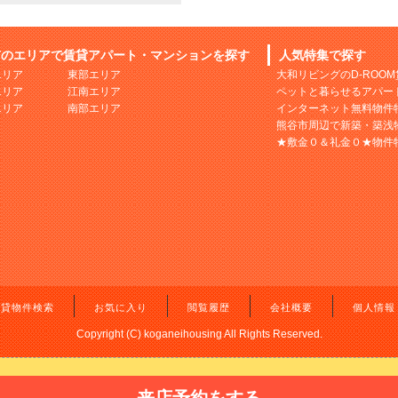
市のエリアで賃貸アパート・マンションを探す
人気特集で探す
エリア
東部エリア
大和リビングのD-ROO
エリア
江南エリア
ペットと暮らせるアパー
エリア
南部エリア
インターネット無料物件
熊谷市周辺で新築・築浅
★敷金０＆礼金０★物件
賃貸物件検索
お気に入り
閲覧履歴
会社概要
個人情報
Copyright (C) koganeihousing All Rights Reserved.