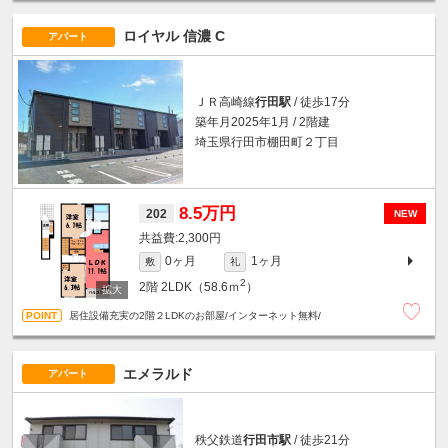
ロイヤル 信濃 C
アパート
ＪＲ高崎線
行田駅
/ 徒歩17分
築年月2025年1月 / 2階建
埼玉県行田市棚田町２丁目
8.5万円
202
NEW
2,300円
0ヶ月
1ヶ月
敷
礼
2
2階
2LDK（58.6ｍ
）
居住設備充実の2階２LDKのお部屋/インターネット無料/
エメラルド
アパート
秩父鉄道
行田市駅
/ 徒歩21分