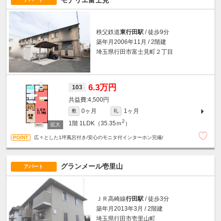
秩父鉄道
東行田駅
/ 徒歩9分
築年月2006年11月 / 2階建
埼玉県行田市富士見町２丁目
6.3万円
103
4,500円
0ヶ月
1ヶ月
敷
礼
2
1階
1LDK（35.35ｍ
）
広々とした1坪風呂付き/安心のモニタ付インターホン完備/
グランメール壱里山
アパート
ＪＲ高崎線
行田駅
/ 徒歩3分
築年月2013年3月 / 2階建
埼玉県行田市壱里山町