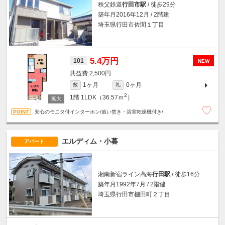
秩父鉄道
行田市駅
/ 徒歩29分
築年月2016年12月 / 2階建
埼玉県行田市佐間１丁目
5.4万円
101
NEW
2,500円
1ヶ月
0ヶ月
敷
礼
2
1階
1LDK（36.57ｍ
）
安心のモニタ付インターホン/追い焚き・浴室乾燥機付き/
エルディム・小暮
アパート
湘南新宿ライン高海
行田駅
/ 徒歩16分
築年月1992年7月 / 2階建
埼玉県行田市棚田町２丁目