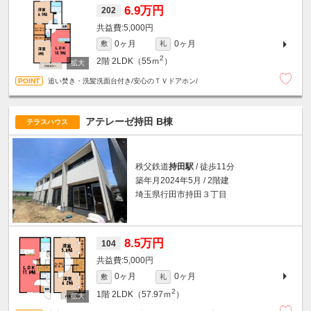
6.9万円
202
5,000円
0ヶ月
0ヶ月
敷
礼
2
2階
2LDK（55ｍ
）
追い焚き・洗髪洗面台付き/安心のＴＶドアホン/
アテレーゼ持田 B棟
テラスハウス
秩父鉄道
持田駅
/ 徒歩11分
築年月2024年5月 / 2階建
埼玉県行田市持田３丁目
8.5万円
104
5,000円
0ヶ月
0ヶ月
敷
礼
2
1階
2LDK（57.97ｍ
）