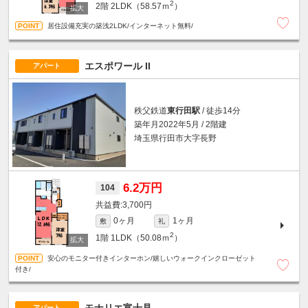
2
2階
2LDK（58.57ｍ
）
居住設備充実の築浅2LDK/インターネット無料/
エスポワール II
アパート
秩父鉄道
東行田駅
/ 徒歩14分
築年月2022年5月 / 2階建
埼玉県行田市大字長野
6.2万円
104
3,700円
0ヶ月
1ヶ月
敷
礼
2
1階
1LDK（50.08ｍ
）
安心のモニター付きインターホン/嬉しいウォークインクローゼット
付き/
モナリエ富士見
アパート