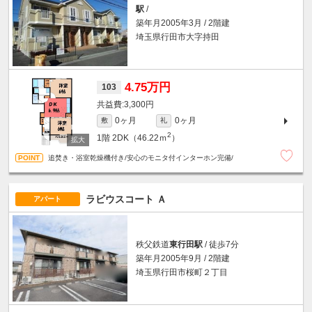
駅
/
築年月2005年3月 / 2階建
埼玉県行田市大字持田
4.75万円
103
3,300円
0ヶ月
0ヶ月
敷
礼
2
1階
2DK（46.22ｍ
）
追焚き・浴室乾燥機付き/安心のモニタ付インターホン完備/
ラビウスコート Ａ
アパート
秩父鉄道
東行田駅
/ 徒歩7分
築年月2005年9月 / 2階建
埼玉県行田市桜町２丁目