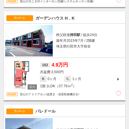
安心のモニタ付インターホン完備/システムキッチン完備/
ガーデンハウス H．K
アパート
秩父鉄道
持田駅
/ 徒歩24分
築年月2015年7月 / 2階建
埼玉県行田市大字前谷
4.9万円
102
3,500円
0ヶ月
1ヶ月
敷
礼
2
1階
1LDK（37.76ｍ
）
安心のＴＶドアホン/追焚き・浴室乾燥機付き/
パレドール
アパート