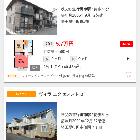
秩父鉄道
行田市駅
/ 徒歩23分
築年月2005年9月 / 2階建
埼玉県行田市緑町
5.7万円
201
NEW
4,500円
0ヶ月
0ヶ月
敷
礼
2
2階
1LDK（40.43ｍ
）
ウォークインクローゼット付き/追い焚き付きの浴室/
ヴィラ エクセレント B
アパート
秩父鉄道
行田市駅
/ 徒歩25分
築年月2001年12月 / 2階建
埼玉県行田市佐間２丁目