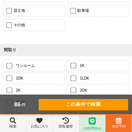
貸土地
駐車場
その他
間取り
ワンルーム
1K
1DK
1LDK
2K
2DK
2LDK
3K
86
件
3DK
3LDK
検索
お気に入り
閲覧履歴
来店予約
4K
4DK
LINE問合せ