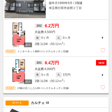
築年月1999年9月 / 2階建
埼玉県行田市佐間２丁目
6.2万円
202
4,500円
0ヶ月
0ヶ月
敷
礼
2
2階
1LDK（50.12ｍ
）
インターネット無料☆/システムキッチン完備/
6.4万円
201
NEW
4,000円
0ヶ月
3万円
敷
礼
2
2階
1LDK（50.12ｍ
）
15帖の広々したLDK☆/システムキッチン完備/
カルチェ VI
アパート