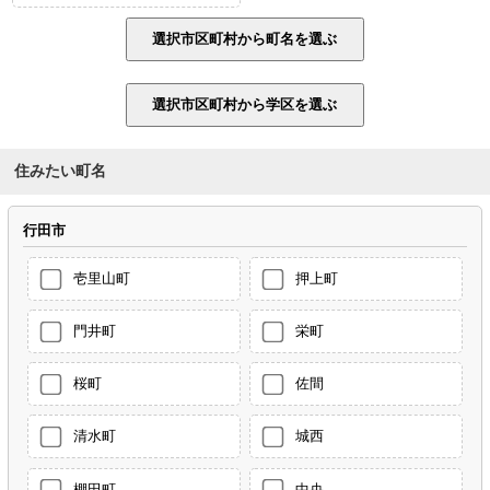
住みたい町名
行田市
壱里山町
押上町
門井町
栄町
桜町
佐間
清水町
城西
棚田町
中央