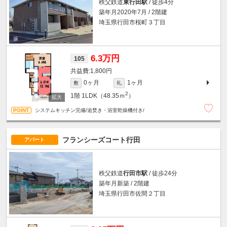
秩父鉄道
東行田駅
/ 徒歩4分
築年月2020年7月 / 2階建
埼玉県行田市桜町３丁目
6.3万円
105
1,800円
0ヶ月
1ヶ月
敷
礼
2
1階
1LDK（48.35ｍ
）
システムキッチン完備/追焚き・浴室乾燥機付き/
フランシーズコート行田
アパート
秩父鉄道
行田市駅
/ 徒歩24分
築年月新築 / 2階建
埼玉県行田市佐間２丁目