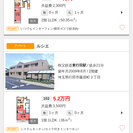
2,300円
0ヶ月
1ヶ月
敷
礼
2
2階
1LDK（50.35ｍ
）
いつでもインターフォン/都市ガスで経済的/
ルシエ
アパート
秩父鉄道
東行田駅
/ 徒歩21分
築年月2009年8月 / 2階建
埼玉県行田市藤原町２丁目
5.2万円
102
3,500円
1ヶ月
0ヶ月
敷
礼
2
1階
1LDK（36ｍ
）
システムキッチン/カメラ付きインターホン/