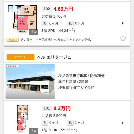
4.65万円
102
1,700円
0ヶ月
0ヶ月
敷
礼
2
1階
2DK（44.34ｍ
）
追い焚き・浴室乾燥機付き/安心のＴＶドアホン完備/
ベル エリタージュ
アパート
秩父鉄道
東行田駅
/ 徒歩29分
築年月新築 / 2階建
埼玉県行田市大字長野
8.3万円
101
3,500円
0ヶ月
1ヶ月
敷
礼
2
1階
2LDK（55.23ｍ
）