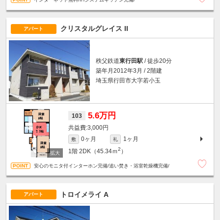
クリスタルグレイス II
アパート
秩父鉄道
東行田駅
/ 徒歩20分
築年月2012年3月 / 2階建
埼玉県行田市大字若小玉
5.6万円
103
3,000円
0ヶ月
1ヶ月
敷
礼
2
1階
2DK（45.34ｍ
）
安心のモニタ付インターホン完備/追い焚き・浴室乾燥機完備/
トロイメライ A
アパート