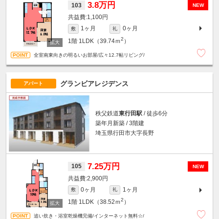
3.8万円
103
NEW
1,100円
1ヶ月
0ヶ月
敷
礼
2
1階
1LDK（39.74ｍ
）
全室南東向きの明るいお部屋/広々12.7帖リビング/
グランビアレジデンス
アパート
秩父鉄道
東行田駅
/ 徒歩6分
築年月新築 / 3階建
埼玉県行田市大字長野
7.25万円
105
NEW
2,900円
0ヶ月
1ヶ月
敷
礼
2
1階
1LDK（38.52ｍ
）
追い炊き・浴室乾燥機完備/インターネット無料☆/