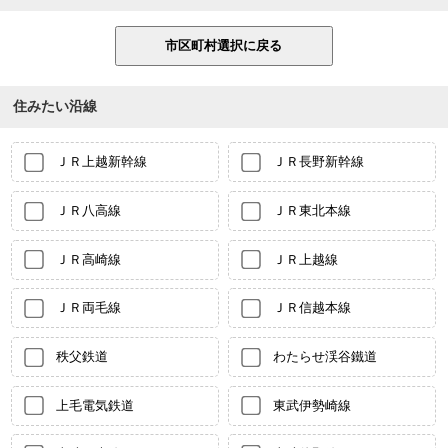
住みたい沿線
ＪＲ上越新幹線
ＪＲ長野新幹線
ＪＲ八高線
ＪＲ東北本線
ＪＲ高崎線
ＪＲ上越線
ＪＲ両毛線
ＪＲ信越本線
秩父鉄道
わたらせ渓谷鐵道
上毛電気鉄道
東武伊勢崎線