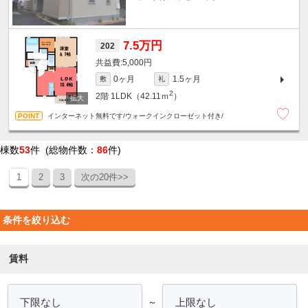
7.5万円
202
5,000円
0ヶ月
1.5ヶ月
敷
礼
2
2階
1LDK（42.11ｍ
）
インターネット無料です/ウォークインクローゼット付き/
棟数
53
件 (総物件数：
86
件)
1
2
3
次の20件>>
条件を絞り込む
賃料
～