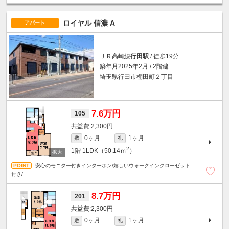
ロイヤル 信濃 A
アパート
ＪＲ高崎線
行田駅
/ 徒歩19分
築年月2025年2月 / 2階建
埼玉県行田市棚田町２丁目
7.6万円
105
2,300円
0ヶ月
1ヶ月
敷
礼
2
1階
1LDK（50.14ｍ
）
安心のモニター付きインターホン/嬉しいウォークインクローゼット
付き/
8.7万円
201
2,300円
0ヶ月
1ヶ月
敷
礼