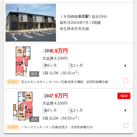
ＪＲ高崎線
本庄駅
/ 徒歩19分
築年月2024年7月 / 2階建
埼玉県本庄市北堀
6.9万円
101
4,100円
0ヶ月
1ヶ月
敷
礼
2
1階
1LDK（50.01ｍ
）
安心のモニタ付インターホン完備/追焚き機能・浴室乾燥機完備/
7.9万円
204
NEW
4,100円
0ヶ月
1ヶ月
敷
礼
2
2階
2LDK（59.55ｍ
）
ＩＨシステムキッチン完備/追焚き・浴室乾燥機付き/