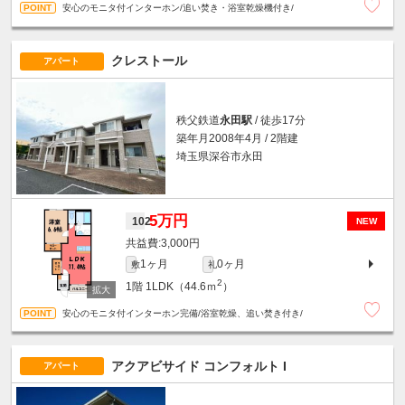
安心のモニタ付インターホン/追い焚き・浴室乾燥機付き/
クレストール
アパート
秩父鉄道
永田駅
/ 徒歩17分
築年月2008年4月 / 2階建
埼玉県深谷市永田
5万円
102
NEW
3,000円
1ヶ月
0ヶ月
敷
礼
2
1階
1LDK（44.6ｍ
）
安心のモニタ付インターホン完備/浴室乾燥、追い焚き付き/
アクアビサイド コンフォルト I
アパート