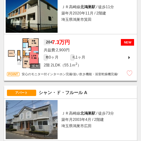
ＪＲ高崎線
北鴻巣駅
/ 徒歩11分
築年月2020年11月 / 2階建
埼玉県鴻巣市箕田
7.3万円
204
NEW
2,900円
0ヶ月
1ヶ月
敷
礼
2
2階
2LDK（55.1ｍ
）
安心のモニター付インターホン完備/追い炊き機能・浴室乾燥機完備/
シャン・ド・フルール A
アパート
ＪＲ高崎線
北鴻巣駅
/ 徒歩73分
築年月2003年4月 / 2階建
埼玉県鴻巣市広田