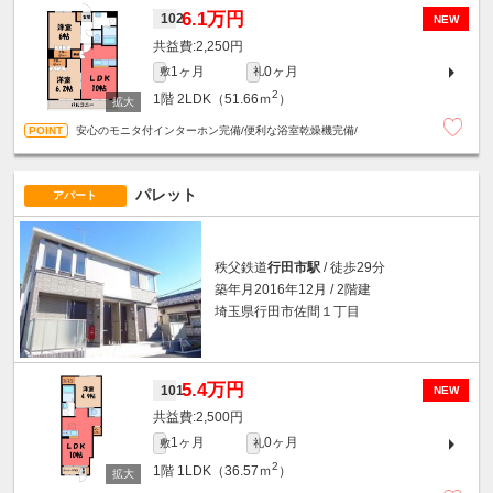
6.1万円
102
NEW
2,250円
1ヶ月
0ヶ月
敷
礼
2
1階
2LDK（51.66ｍ
）
安心のモニタ付インターホン完備/便利な浴室乾燥機完備/
パレット
アパート
秩父鉄道
行田市駅
/ 徒歩29分
築年月2016年12月 / 2階建
埼玉県行田市佐間１丁目
5.4万円
101
NEW
2,500円
1ヶ月
0ヶ月
敷
礼
2
1階
1LDK（36.57ｍ
）