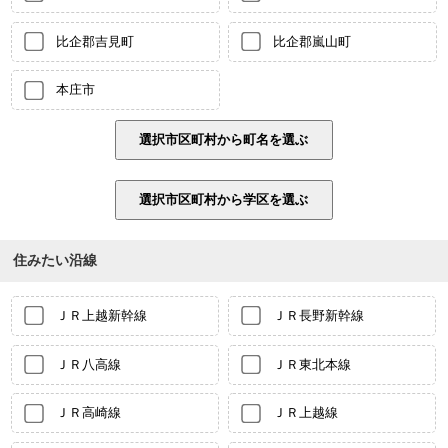
比企郡吉見町
比企郡嵐山町
本庄市
住みたい沿線
ＪＲ上越新幹線
ＪＲ長野新幹線
ＪＲ八高線
ＪＲ東北本線
ＪＲ高崎線
ＪＲ上越線