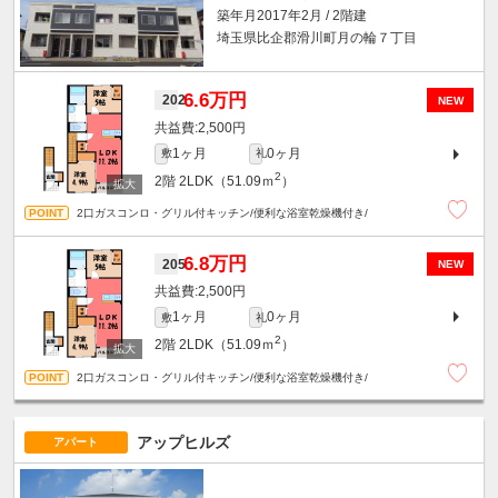
築年月2017年2月 / 2階建
埼玉県比企郡滑川町月の輪７丁目
6.6万円
202
NEW
2,500円
1ヶ月
0ヶ月
敷
礼
2
2階
2LDK（51.09ｍ
）
2口ガスコンロ・グリル付キッチン/便利な浴室乾燥機付き/
6.8万円
205
NEW
2,500円
1ヶ月
0ヶ月
敷
礼
2
2階
2LDK（51.09ｍ
）
2口ガスコンロ・グリル付キッチン/便利な浴室乾燥機付き/
アップヒルズ
アパート