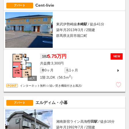
Cent-livie
アパート
東武伊勢崎線
木崎駅
/ 徒歩41分
築年月2013年3月 / 2階建
群馬県太田市堀口町
5.75万円
102
NEW
3,300円
0ヶ月
1ヶ月
敷
礼
2
1階
2LDK（56.5ｍ
）
インターネット無料☆/追い焚き機能付きお風呂/
エルディム・小暮
アパート
湘南新宿ライン高海
行田駅
/ 徒歩16分
築年月1992年7月 / 2階建