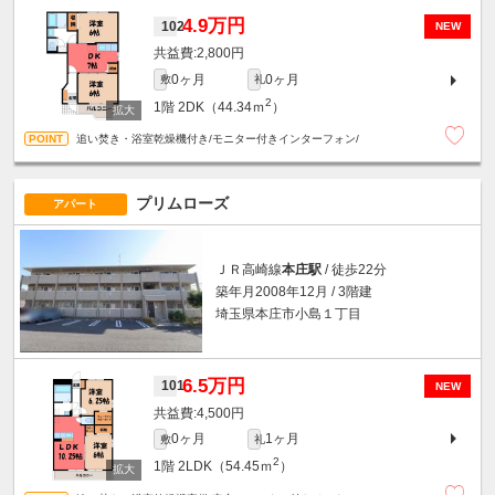
4.9万円
102
NEW
2,800円
0ヶ月
0ヶ月
敷
礼
2
1階
2DK（44.34ｍ
）
追い焚き・浴室乾燥機付き/モニター付きインターフォン/
プリムローズ
アパート
ＪＲ高崎線
本庄駅
/ 徒歩22分
築年月2008年12月 / 3階建
埼玉県本庄市小島１丁目
6.5万円
101
NEW
4,500円
0ヶ月
1ヶ月
敷
礼
2
1階
2LDK（54.45ｍ
）