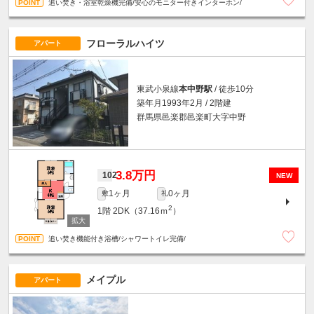
追い焚き・浴室乾燥機完備/安心のモニター付きインターホン/
フローラルハイツ
アパート
東武小泉線
本中野駅
/ 徒歩10分
築年月1993年2月 / 2階建
群馬県邑楽郡邑楽町大字中野
3.8万円
102
NEW
1ヶ月
0ヶ月
敷
礼
2
1階
2DK（37.16ｍ
）
追い焚き機能付き浴槽/シャワートイレ完備/
メイプル
アパート