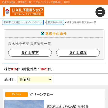
温水洗浄便座 ｜賃貸物件一覧｜コガネイハウジング株式会社 熊谷店
熊谷市の賃貸はコガネイハウジング
賃貸物件検索
温水洗浄便座 賃貸物件一覧
選択中の条件
温水洗浄便座 賃貸物件一覧
条件を変更
条件を保存
棟数
915
件 (総物件数：
1521
件)
並び順 ：
グリーンアロー
アパート
東武東上線
つきのわ駅
/ 徒歩6分