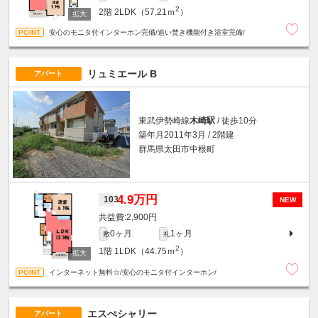
2
2階
2LDK（57.21ｍ
）
安心のモニタ付インターホン完備/追い焚き機能付き浴室完備/
リュミエール B
アパート
東武伊勢崎線
木崎駅
/ 徒歩10分
築年月2011年3月 / 2階建
群馬県太田市中根町
4.9万円
103
NEW
2,900円
0ヶ月
1ヶ月
敷
礼
2
1階
1LDK（44.75ｍ
）
インターネット無料☆/安心のモニタ付インターホン/
エスぺシャリー
アパート