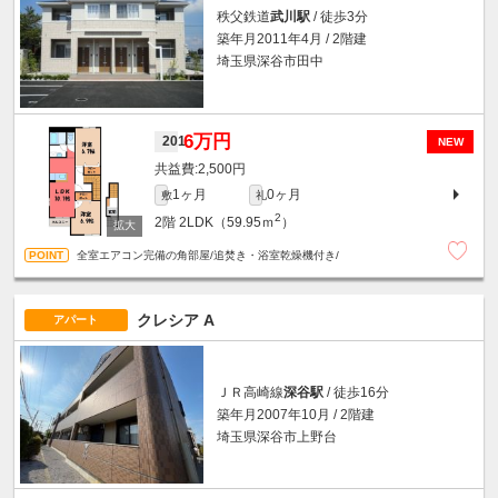
秩父鉄道
武川駅
/ 徒歩3分
築年月2011年4月 / 2階建
埼玉県深谷市田中
6万円
201
NEW
2,500円
1ヶ月
0ヶ月
敷
礼
2
2階
2LDK（59.95ｍ
）
全室エアコン完備の角部屋/追焚き・浴室乾燥機付き/
クレシア A
アパート
ＪＲ高崎線
深谷駅
/ 徒歩16分
築年月2007年10月 / 2階建
埼玉県深谷市上野台