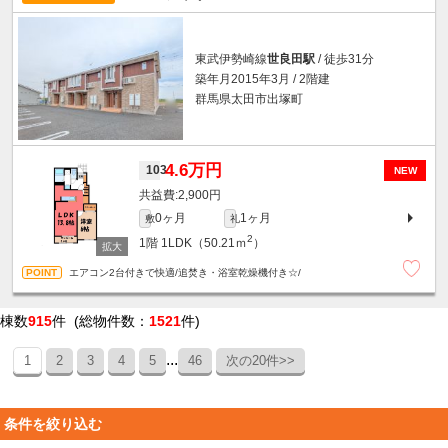
東武伊勢崎線
世良田駅
/ 徒歩31分
築年月2015年3月 / 2階建
群馬県太田市出塚町
4.6万円
103
NEW
2,900円
0ヶ月
1ヶ月
敷
礼
2
1階
1LDK（50.21ｍ
）
エアコン2台付きで快適/追焚き・浴室乾燥機付き☆/
棟数
915
件 (総物件数：
1521
件)
...
1
2
3
4
5
46
次の20件>>
条件を絞り込む