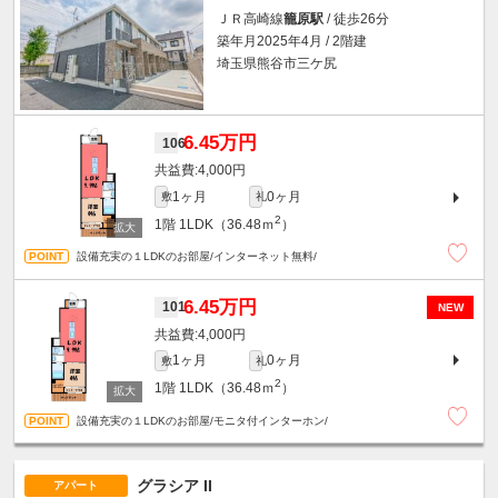
ＪＲ高崎線
籠原駅
/ 徒歩26分
築年月2025年4月 / 2階建
埼玉県熊谷市三ケ尻
6.45万円
106
4,000円
1ヶ月
0ヶ月
敷
礼
2
1階
1LDK（36.48ｍ
）
設備充実の１LDKのお部屋/インターネット無料/
6.45万円
101
NEW
4,000円
1ヶ月
0ヶ月
敷
礼
2
1階
1LDK（36.48ｍ
）
設備充実の１LDKのお部屋/モニタ付インターホン/
グラシア II
アパート