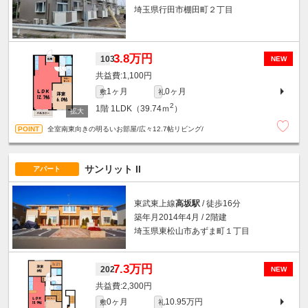
埼玉県行田市棚田町２丁目
3.8万円
103
NEW
1,100円
1ヶ月
0ヶ月
敷
礼
2
1階
1LDK（39.74ｍ
）
全室南東向きの明るいお部屋/広々12.7帖リビング/
サンリット II
アパート
東武東上線
高坂駅
/ 徒歩16分
築年月2014年4月 / 2階建
埼玉県東松山市あずま町１丁目
7.3万円
202
NEW
2,300円
0ヶ月
10.95万円
敷
礼