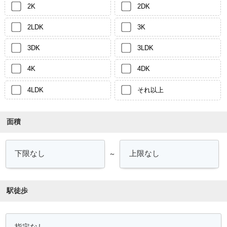
2K
2DK
2LDK
3K
3DK
3LDK
4K
4DK
4LDK
それ以上
面積
～
駅徒歩