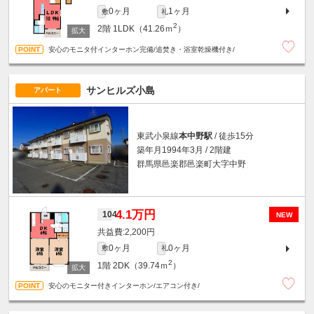
0ヶ月
1ヶ月
敷
礼
2
2階
1LDK（41.26ｍ
）
安心のモニタ付インターホン完備/追焚き・浴室乾燥機付き/
サンヒルズ小島
アパート
東武小泉線
本中野駅
/ 徒歩15分
築年月1994年3月 / 2階建
群馬県邑楽郡邑楽町大字中野
4.1万円
104
NEW
2,200円
0ヶ月
0ヶ月
敷
礼
2
1階
2DK（39.74ｍ
）
安心のモニター付きインターホン/エアコン付き/