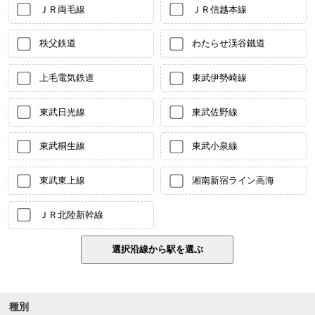
ＪＲ両毛線
ＪＲ信越本線
秩父鉄道
わたらせ渓谷鐵道
上毛電気鉄道
東武伊勢崎線
東武日光線
東武佐野線
東武桐生線
東武小泉線
東武東上線
湘南新宿ライン高海
ＪＲ北陸新幹線
種別