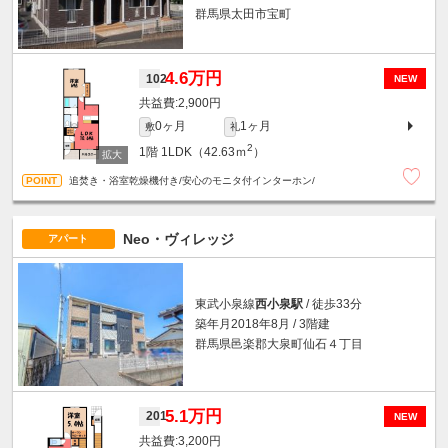
群馬県太田市宝町
4.6万円
102
NEW
2,900円
0ヶ月
1ヶ月
敷
礼
2
1階
1LDK（42.63ｍ
）
追焚き・浴室乾燥機付き/安心のモニタ付インターホン/
Neo・ヴィレッジ
アパート
東武小泉線
西小泉駅
/ 徒歩33分
築年月2018年8月 / 3階建
群馬県邑楽郡大泉町仙石４丁目
5.1万円
201
NEW
3,200円