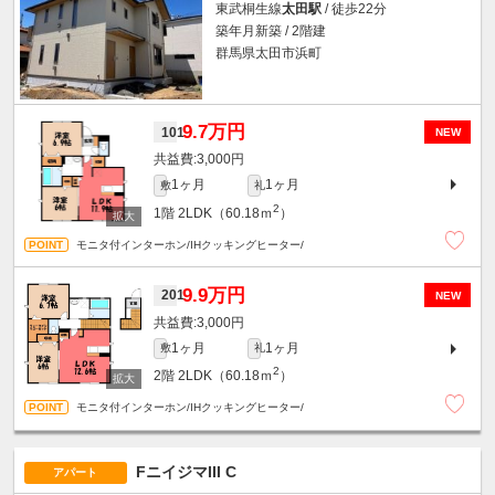
東武桐生線
太田駅
/ 徒歩22分
築年月新築 / 2階建
群馬県太田市浜町
9.7万円
101
NEW
3,000円
1ヶ月
1ヶ月
敷
礼
2
1階
2LDK（60.18ｍ
）
モニタ付インターホン/IHクッキングヒーター/
9.9万円
201
NEW
3,000円
1ヶ月
1ヶ月
敷
礼
2
2階
2LDK（60.18ｍ
）
モニタ付インターホン/IHクッキングヒーター/
FニイジマIII C
アパート