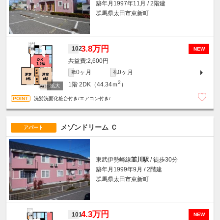
築年月1997年11月 / 2階建
群馬県太田市東新町
3.8万円
102
NEW
2,600円
0ヶ月
0ヶ月
敷
礼
2
1階
2DK（44.34ｍ
）
洗髪洗面化粧台付き/エアコン付き/
メゾンドリーム Ｃ
アパート
東武伊勢崎線
韮川駅
/ 徒歩30分
築年月1999年9月 / 2階建
群馬県太田市東新町
4.3万円
101
NEW