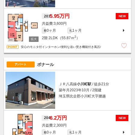
5.95万円
203
NEW
3,600円
0ヶ月
1ヶ月
敷
礼
2
2階
2LDK（55.87ｍ
）
安心のモニタ付インターホン/便利な追い焚き機能付き風呂/
ボナール
アパート
ＪＲ八高線
小川町駅
/ 徒歩21分
築年月2023年10月 / 2階建
埼玉県比企郡小川町大字腰越
6.2万円
204
NEW
2,300円
0ヶ月
1ヶ月
敷
礼