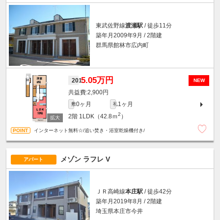
東武佐野線
渡瀬駅
/ 徒歩11分
築年月2009年9月 / 2階建
群馬県館林市広内町
5.05万円
201
NEW
2,900円
0ヶ月
1ヶ月
敷
礼
2
2階
1LDK（42.8ｍ
）
インターネット無料☆/追い焚き・浴室乾燥機付き/
メゾン ラフレ V
アパート
ＪＲ高崎線
本庄駅
/ 徒歩42分
築年月2019年8月 / 2階建
埼玉県本庄市今井