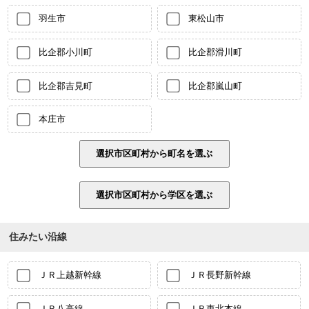
羽生市
東松山市
比企郡小川町
比企郡滑川町
比企郡吉見町
比企郡嵐山町
本庄市
住みたい沿線
ＪＲ上越新幹線
ＪＲ長野新幹線
ＪＲ八高線
ＪＲ東北本線