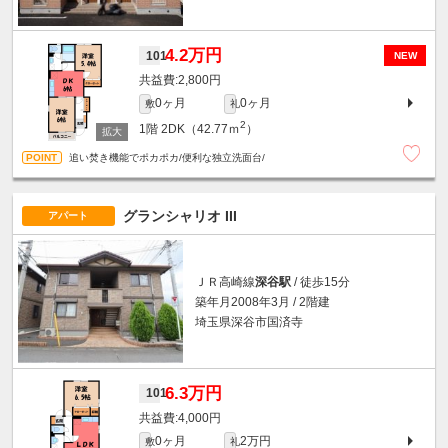
4.2万円
101
NEW
2,800円
0ヶ月
0ヶ月
敷
礼
2
1階
2DK（42.77ｍ
）
追い焚き機能でポカポカ/便利な独立洗面台/
グランシャリオ III
アパート
ＪＲ高崎線
深谷駅
/ 徒歩15分
築年月2008年3月 / 2階建
埼玉県深谷市国済寺
6.3万円
101
4,000円
0ヶ月
2万円
敷
礼