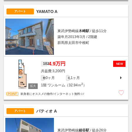
YAMATO A
アパート
東武伊勢崎線
木崎駅
/ 徒歩11分
築年月2013年3月 / 2階建
群馬県太田市中根町
4.9万円
102
NEW
3,200円
0ヶ月
1ヶ月
敷
礼
2
1階
ワンルーム（32.94ｍ
）
単身者にオススメの物件/インターネット無料☆/
パティオ A
アパート
東武伊勢崎線
細谷駅
/ 徒歩26分