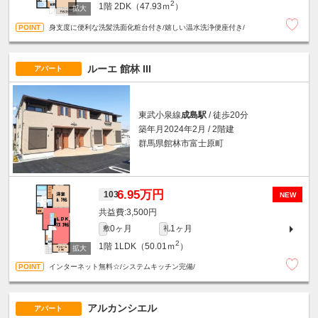
2
1階
2DK（47.93ｍ
）
身支度に便利な洗髪洗面化粧台付き/嬉しい温水洗浄便座付き/
ルーエ 館林 III
アパート
東武小泉線
成島駅
/ 徒歩20分
築年月2024年2月 / 2階建
群馬県館林市富士原町
6.95万円
103
NEW
3,500円
0ヶ月
1ヶ月
敷
礼
2
1階
1LDK（50.01ｍ
）
インターネット無料☆/システムキッチン完備/
アルカンシエル
アパート