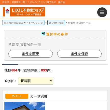
角部屋 ｜賃貸物件一覧｜コガネイハウジング株式会社 熊谷店
熊谷市の賃貸はコガネイハウジング
賃貸物件検索
角部屋 賃貸物件一覧
選択中の条件
角部屋 賃貸物件一覧
条件を変更
条件を保存
棟数
684
件 (総物件数：
893
件)
並び順 ：
カーサ浜町
アパート