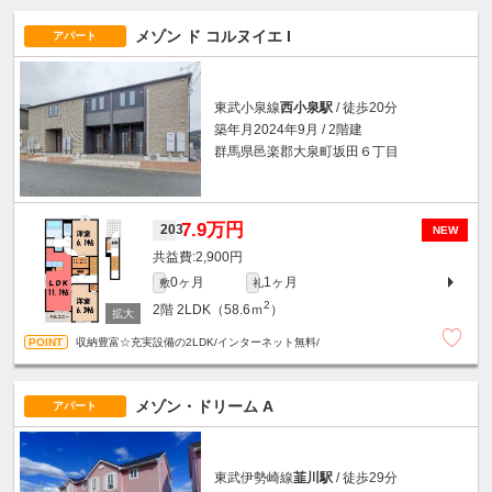
メゾン ド コルヌイエ I
アパート
東武小泉線
西小泉駅
/ 徒歩20分
築年月2024年9月 / 2階建
群馬県邑楽郡大泉町坂田６丁目
7.9万円
203
NEW
2,900円
0ヶ月
1ヶ月
敷
礼
2
2階
2LDK（58.6ｍ
）
収納豊富☆充実設備の2LDK/インターネット無料/
メゾン・ドリーム A
アパート
東武伊勢崎線
韮川駅
/ 徒歩29分