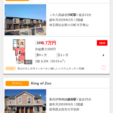
ＪＲ八高線
小川町駅
/ 徒歩13分
築年月2026年2月 / 2階建
埼玉県比企郡小川町大字青山
6.7万円
105
NEW
3,500円
0ヶ月
1ヶ月
敷
礼
2
1階
1LDK（50.01ｍ
）
安心のモニタ付インターホン/嬉しいシステムキッチン完備/
King of Zoo
アパート
東武伊勢崎線
細谷駅
/ 徒歩25分
築年月2003年8月 / 2階建
群馬県太田市大字別所