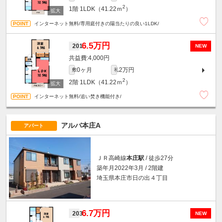
2
1階
1LDK（41.22ｍ
）
インターネット無料/専用庭付きの陽当たりの良い1LDK/
6.5万円
201
NEW
4,000円
0ヶ月
2万円
敷
礼
2
2階
1LDK（41.22ｍ
）
インターネット無料/追い焚き機能付き/
アルバ本庄A
アパート
ＪＲ高崎線
本庄駅
/ 徒歩27分
築年月2022年3月 / 2階建
埼玉県本庄市日の出４丁目
6.7万円
203
NEW