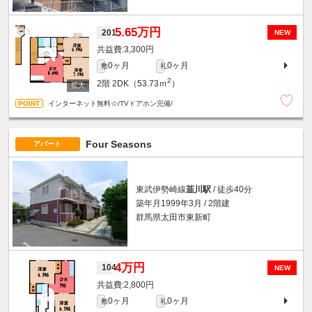
5.65万円
201
NEW
3,300円
0ヶ月
0ヶ月
敷
礼
2
2階
2DK（53.73ｍ
）
インターネット無料☆/TVドアホン完備/
Four Seasons
アパート
東武伊勢崎線
韮川駅
/ 徒歩40分
築年月1999年3月 / 2階建
群馬県太田市東新町
4万円
104
NEW
2,800円
0ヶ月
0ヶ月
敷
礼