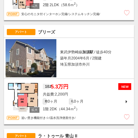
2
2階
2LDK（58.6ｍ
）
安心のモニタ付インターホン完備/システムキッチン完備/
ブリーズ
アパート
東武伊勢崎線
加須駅
/ 徒歩40分
築年月2004年6月 / 2階建
埼玉県加須市外川
5.3万円
102
NEW
2,200円
0ヶ月
0ヶ月
敷
礼
2
1階
2DK（44.34ｍ
）
追い焚き機能付き☆/温水洗浄便座付き/
ラ・トゥール 青山 II
アパート