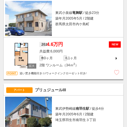
東武小泉線
竜舞駅
/ 徒歩23分
築年月2005年5月 / 2階建
群馬県太田市内ケ島町
4.6万円
202
NEW
6,000円
0ヶ月
1ヶ月
敷
礼
2
2階
ワンルーム（34ｍ
）
追い焚き機能付き☆/ウォークインクローゼット付き/
プリュジュールIII
アパート
東武伊勢崎線
南羽生駅
/ 徒歩4分
築年月2005年6月 / 2階建
埼玉県羽生市南羽生３丁目