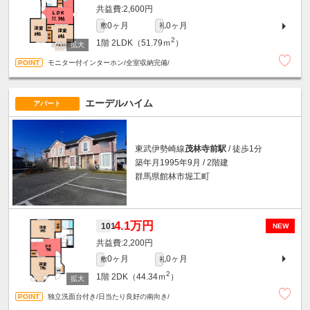
2,600円
0ヶ月
0ヶ月
敷
礼
2
1階
2LDK（51.79ｍ
）
モニター付インターホン/全室収納完備/
エーデルハイム
アパート
東武伊勢崎線
茂林寺前駅
/ 徒歩1分
築年月1995年9月 / 2階建
群馬県館林市堀工町
4.1万円
101
NEW
2,200円
0ヶ月
0ヶ月
敷
礼
2
1階
2DK（44.34ｍ
）
独立洗面台付き/日当たり良好の南向き/