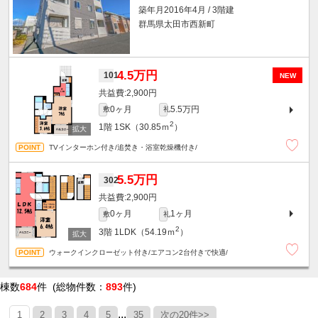
築年月2016年4月 / 3階建
群馬県太田市西新町
4.5万円
101
NEW
2,900円
0ヶ月
5.5万円
敷
礼
2
1階
1SK（30.85ｍ
）
TVインターホン付き/追焚き・浴室乾燥機付き/
5.5万円
302
2,900円
0ヶ月
1ヶ月
敷
礼
2
3階
1LDK（54.19ｍ
）
ウォークインクローゼット付き/エアコン2台付きで快適/
棟数
684
件 (総物件数：
893
件)
...
1
2
3
4
5
35
次の20件>>