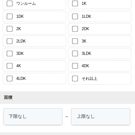
ワンルーム
1K
1DK
1LDK
2K
2DK
2LDK
3K
3DK
3LDK
4K
4DK
4LDK
それ以上
面積
～