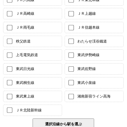
ＪＲ高崎線
ＪＲ上越線
ＪＲ両毛線
ＪＲ信越本線
秩父鉄道
わたらせ渓谷鐵道
上毛電気鉄道
東武伊勢崎線
東武日光線
東武佐野線
東武桐生線
東武小泉線
東武東上線
湘南新宿ライン高海
ＪＲ北陸新幹線