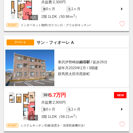
2,300円
0ヶ月
1ヶ月
敷
礼
2
2階
1LDK（50.96ｍ
）
インターネット無料/ガスコンロ・グリル付キッチン/
サン・フィオーレ A
アパート
東武伊勢崎線
細谷駅
/ 徒歩26分
築年月2020年2月 / 3階建
群馬県太田市西新町
5.7万円
301
NEW
2,900円
0ヶ月
1ヶ月
敷
礼
2
3階
1LDK（59.21ｍ
）
システムキッチン完備/追焚き・浴室乾燥機付き/