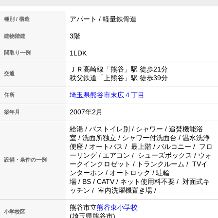
アパート / 軽量鉄骨造
種別 / 構造
3階
建物階建
1LDK
間取り一例
ＪＲ高崎線「熊谷」駅 徒歩21分
交通
秩父鉄道「上熊谷」駅 徒歩39分
埼玉県熊谷市末広４丁目
住所
2007年2月
築年月
給湯 / バストイレ別 / シャワー / 追焚機能浴
室 / 洗面所独立 / シャワー付洗面台 / 温水洗浄
便座 / オートバス / 最上階 / バルコニー / フロ
ーリング / エアコン / シューズボックス / ウォ
設備・条件の一例
ークインクロゼット / トランクルーム / TVイ
ンターホン / オートロック / 駐輪
場 / BS / CATV / ネット使用料不要 / 対面式キ
ッチン / 室内洗濯機置き場 /
熊谷市立
熊谷東小学校
小学校区
(埼玉県熊谷市)