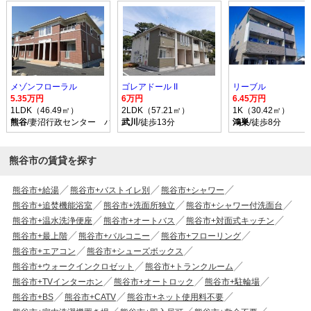
メゾンフローラル
ゴレアドール II
リーブル
5.35万円
6万円
6.45万円
1LDK（46.49㎡）
2LDK（57.21㎡）
1K（30.42㎡）
熊谷
/妻沼行政センター バス乗車時間34分 停歩5分
武川
/徒歩13分
鴻巣
/徒歩8分
熊谷市の賃貸を探す
熊谷市+給湯
熊谷市+バストイレ別
熊谷市+シャワー
熊谷市+追焚機能浴室
熊谷市+洗面所独立
熊谷市+シャワー付洗面台
熊谷市+温水洗浄便座
熊谷市+オートバス
熊谷市+対面式キッチン
熊谷市+最上階
熊谷市+バルコニー
熊谷市+フローリング
熊谷市+エアコン
熊谷市+シューズボックス
熊谷市+ウォークインクロゼット
熊谷市+トランクルーム
熊谷市+TVインターホン
熊谷市+オートロック
熊谷市+駐輪場
熊谷市+BS
熊谷市+CATV
熊谷市+ネット使用料不要