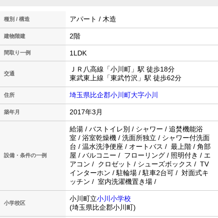
アパート / 木造
種別 / 構造
2階
建物階建
1LDK
間取り一例
ＪＲ八高線「小川町」駅 徒歩18分
交通
東武東上線「東武竹沢」駅 徒歩62分
埼玉県比企郡小川町大字小川
住所
2017年3月
築年月
給湯 / バストイレ別 / シャワー / 追焚機能浴
室 / 浴室乾燥機 / 洗面所独立 / シャワー付洗面
台 / 温水洗浄便座 / オートバス / 最上階 / 角部
屋 / バルコニー / フローリング / 照明付き / エ
設備・条件の一例
アコン / クロゼット / シューズボックス / TV
インターホン / 駐輪場 / 駐車2台可 / 対面式キ
ッチン / 室内洗濯機置き場 /
小川町立
小川小学校
小学校区
(埼玉県比企郡小川町)