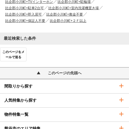
比企郡小川町+TVインターホン
比企郡小川町+駐輪場
比企郡小川町+駐車2台可
比企郡小川町+室内洗濯機置き場
比企郡小川町+即入居可
比企郡小川町+敷金不要
比企郡小川町+保証人不要
比企郡小川町+２Ｆ以上
最近検索した条件
このページをメ
ールで送る
このページの先頭へ
間取りから探す
人気特集から探す
物件特集一覧
熊谷市のエリア特集