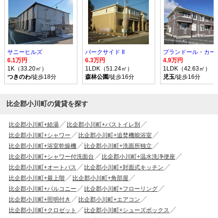
サニーヒルズ
パークサイド II
プランドール・カー
6.1万円
6.3万円
4.9万円
1K（33.20㎡）
1LDK（51.24㎡）
1LDK（42.63㎡）
つきのわ
/徒歩18分
森林公園
/徒歩16分
児玉
/徒歩16分
比企郡小川町の賃貸を探す
比企郡小川町+給湯
比企郡小川町+バストイレ別
比企郡小川町+シャワー
比企郡小川町+追焚機能浴室
比企郡小川町+浴室乾燥機
比企郡小川町+洗面所独立
比企郡小川町+シャワー付洗面台
比企郡小川町+温水洗浄便座
比企郡小川町+オートバス
比企郡小川町+対面式キッチン
比企郡小川町+最上階
比企郡小川町+角部屋
比企郡小川町+バルコニー
比企郡小川町+フローリング
比企郡小川町+照明付き
比企郡小川町+エアコン
比企郡小川町+クロゼット
比企郡小川町+シューズボックス