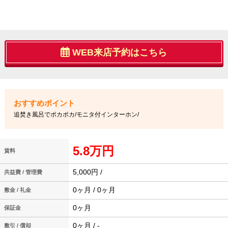
WEB来店予約はこちら
追焚き風呂でポカポカ/モニタ付インターホン/
5.8万円
賃料
5,000円 /
共益費 / 管理費
0ヶ月 / 0ヶ月
敷金 / 礼金
0ヶ月
保証金
0ヶ月 / -
敷引 / 償却