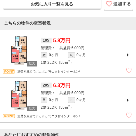
お気に入り一覧を見る
こちらの物件の空室状況
5.8万円
105
-
5,000円
0ヶ月
0ヶ月
敷
礼
2
1階
2LDK（55ｍ
）
追焚き風呂でポカポカ/モニタ付インターホン/
6.3万円
205
-
5,000円
0ヶ月
0ヶ月
敷
礼
2
2階
2LDK（55ｍ
）
追焚き風呂でポカポカ/モニタ付インターホン/
あなたにおすすめの類似物件