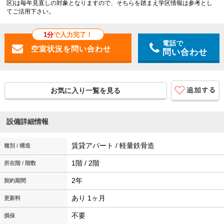
区)は毎年見直しの対象となりますので、そちらを踏まえ学区情報は参考とし
てご活用下さい。
1分
で入力完了！
電話で
問い合わせ
お気に入り一覧を見る
設備詳細情報
賃貸アパート / 軽量鉄骨造
種別 / 構造
1階 / 2階
所在階 / 階数
2年
契約期間
あり 1ヶ月
更新料
不要
損保