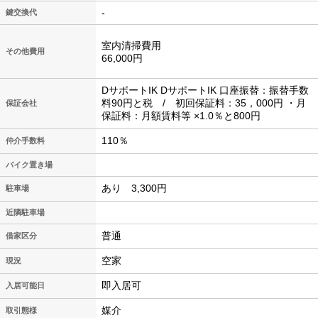
-
鍵交換代
室内清掃費用
その他費用
66,000円
DサポートIK DサポートIK 口座振替：振替手数
料90円と税 / 初回保証料：35，000円 ・月
保証会社
保証料：月額賃料等 ×1.0％と800円
110％
仲介手数料
バイク置き場
あり 3,300円
駐車場
近隣駐車場
普通
借家区分
空家
現況
即入居可
入居可能日
媒介
取引態様