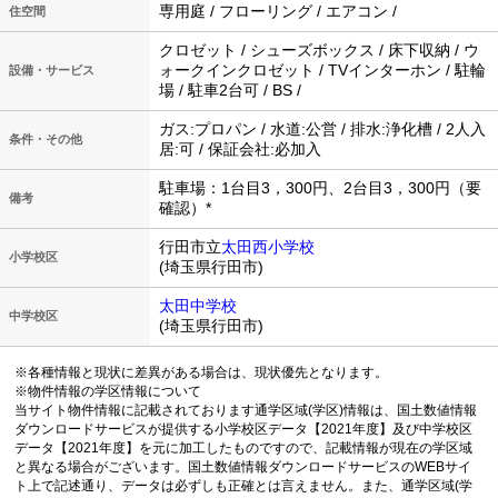
専用庭 / フローリング / エアコン /
住空間
クロゼット / シューズボックス / 床下収納 / ウ
ォークインクロゼット / TVインターホン / 駐輪
設備・サービス
場 / 駐車2台可 / BS /
ガス:プロパン / 水道:公営 / 排水:浄化槽 / 2人入
条件・その他
居:可 / 保証会社:必加入
駐車場：1台目3，300円、2台目3，300円（要
備考
確認）*
行田市立
太田西小学校
小学校区
(埼玉県行田市)
太田中学校
中学校区
(埼玉県行田市)
※各種情報と現状に差異がある場合は、現状優先となります。
※物件情報の学区情報について
当サイト物件情報に記載されております通学区域(学区)情報は、国土数値情報
ダウンロードサービスが提供する小学校区データ【2021年度】及び中学校区
データ【2021年度】を元に加工したものですので、記載情報が現在の学区域
と異なる場合がございます。国土数値情報ダウンロードサービスのWEBサイ
ト上で記述通り、データは必ずしも正確とは言えません。また、通学区域(学