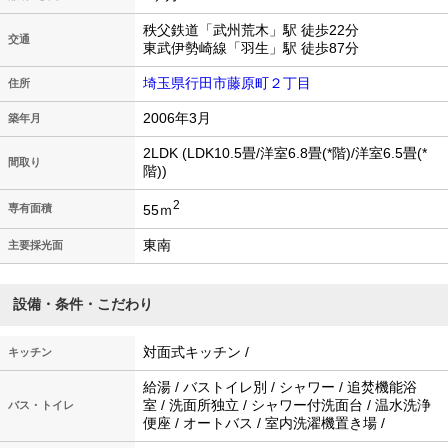
秩父鉄道「武州荒木」駅 徒歩22分
交通
東武伊勢崎線「羽生」駅 徒歩87分
埼玉県行田市藤原町２丁目
住所
2006年3月
築年月
2LDK (LDK10.5畳/洋室6.8畳(*階)/洋室6.5畳(*
間取り
階))
2
55ｍ
専有面積
東南
主要採光面
設備・条件・こだわり
対面式キッチン /
キッチン
給湯 / バストイレ別 / シャワー / 追焚機能浴
室 / 洗面所独立 / シャワー付洗面台 / 温水洗浄
バス・トイレ
便座 / オートバス / 室内洗濯機置き場 /