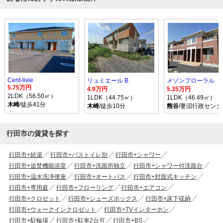
Cent-livie
リュミエール B
メゾンフローラル
5.75万円
4.9万円
5.35万円
2LDK（56.50㎡）
1LDK（44.75㎡）
1LDK（46.49㎡）
木崎
/徒歩41分
木崎
/徒歩10分
熊谷
/妻沼行政センタ
行田市の賃貸を探す
行田市+給湯
行田市+バストイレ別
行田市+シャワー
行田市+追焚機能浴室
行田市+洗面所独立
行田市+シャワー付洗面台
行田市+温水洗浄便座
行田市+オートバス
行田市+対面式キッチン
行田市+専用庭
行田市+フローリング
行田市+エアコン
行田市+クロゼット
行田市+シューズボックス
行田市+床下収納
行田市+ウォークインクロゼット
行田市+TVインターホン
行田市+駐輪場
行田市+駐車2台可
行田市+BS