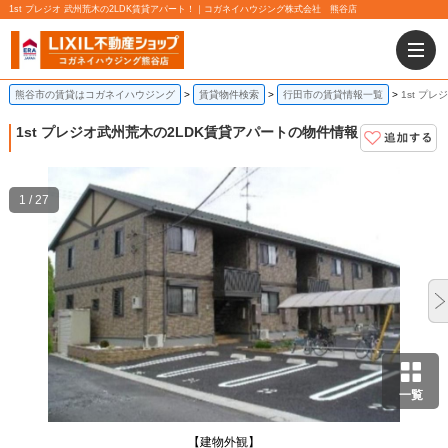
1st プレジオ 武州荒木の2LDK賃貸アパート！｜コガネイハウジング株式会社 熊谷店
熊谷市の賃貸はコガネイハウジング
賃貸物件検索
行田市の賃貸情報一覧
1st プ
1st プレジオ
武州荒木の2LDK賃貸アパートの物件情報
1 / 27
一覧
【建物外観】