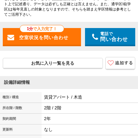
ト上で記述通り、データは必ずしも正確とは言えません。また、通学区域(学
区)は毎年見直しの対象となりますので、そちらを踏まえ学区情報は参考とし
てご活用下さい。
1分
で入力完了！
電話で
問い合わせ
お気に入り一覧を見る
設備詳細情報
賃貸アパート / 木造
種別 / 構造
2階 / 2階
所在階 / 階数
2年
契約期間
なし
更新料