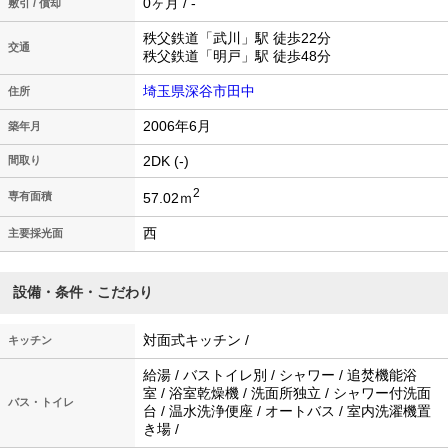
0ヶ月 / -
敷引 / 償却
秩父鉄道「武川」駅 徒歩22分
交通
秩父鉄道「明戸」駅 徒歩48分
埼玉県深谷市田中
住所
2006年6月
築年月
2DK (-)
間取り
2
57.02ｍ
専有面積
西
主要採光面
設備・条件・こだわり
対面式キッチン /
キッチン
給湯 / バストイレ別 / シャワー / 追焚機能浴
室 / 浴室乾燥機 / 洗面所独立 / シャワー付洗面
バス・トイレ
台 / 温水洗浄便座 / オートバス / 室内洗濯機置
き場 /