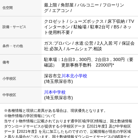
最上階 / 角部屋 / バルコニー / フローリン
住空間
グ / エアコン /
クロゼット / シューズボックス / 床下収納 / TV
インターホン / 駐輪場 / 駐車2台可 / BS / ネッ
設備・サービス
ト使用料不要 /
ガス:プロパン / 水道:公営 / 2人入居:可 / 保証会
条件・その他
社:必加入 / ルームシェア:相談
駐車場：1台目3，300円、2台目3，300円（要
備考
確認） 更新事務手数料 22000円*
深谷市立
川本北小学校
小学校区
(埼玉県深谷市)
川本中学校
中学校区
(埼玉県深谷市)
※各種情報と現状に差異がある場合は、現状優先となります。
※物件情報の学区情報について
当サイト物件情報に記載されております通学区域(学区)情報は、国土数値情報
ダウンロードサービスが提供する小学校区データ【2021年度】及び中学校区
データ【2021年度】を元に加工したものですので、記載情報が現在の学区域
と異なる場合がございます。国土数値情報ダウンロードサービスのWEBサイ