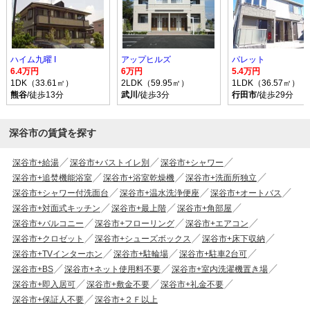
ハイム九曜 I
アップヒルズ
パレット
6.4万円
6万円
5.4万円
1DK（33.61㎡）
2LDK（59.95㎡）
1LDK（36.57㎡）
熊谷
/徒歩13分
武川
/徒歩3分
行田市
/徒歩29分
深谷市の賃貸を探す
深谷市+給湯
深谷市+バストイレ別
深谷市+シャワー
深谷市+追焚機能浴室
深谷市+浴室乾燥機
深谷市+洗面所独立
深谷市+シャワー付洗面台
深谷市+温水洗浄便座
深谷市+オートバス
深谷市+対面式キッチン
深谷市+最上階
深谷市+角部屋
深谷市+バルコニー
深谷市+フローリング
深谷市+エアコン
深谷市+クロゼット
深谷市+シューズボックス
深谷市+床下収納
深谷市+TVインターホン
深谷市+駐輪場
深谷市+駐車2台可
深谷市+BS
深谷市+ネット使用料不要
深谷市+室内洗濯機置き場
深谷市+即入居可
深谷市+敷金不要
深谷市+礼金不要
深谷市+保証人不要
深谷市+２Ｆ以上