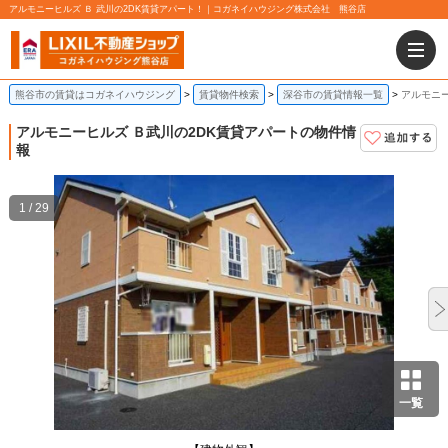
アルモニーヒルズ Ｂ 武川の2DK賃貸アパート！｜コガネイハウジング株式会社 熊谷店
熊谷市の賃貸はコガネイハウジング
賃貸物件検索
深谷市の賃貸情報一覧
アルモニー
アルモニーヒルズ Ｂ
武川の2DK賃貸アパートの物件情
報
1 / 29
一覧