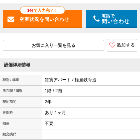
1分
で入力完了！
電話で
問い合わせ
お気に入り一覧を見る
設備詳細情報
賃貸アパート / 軽量鉄骨造
種別 / 構造
1階 / 2階
所在階 / 階数
2年
契約期間
あり 1ヶ月
更新料
不要
損保
-
鍵交換代