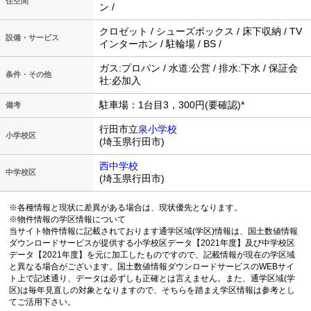
住空間
ン /
クロゼット / シューズボックス / 床下収納 / TV
設備・サービス
インターホン / 駐輪場 / BS /
ガス:プロパン / 水道:公営 / 排水:下水 / 保証会
条件・その他
社:必加入
駐車場：1台目3，300円(要確認)*
備考
行田市立
泉小学校
小学校区
(埼玉県行田市)
西中学校
中学校区
(埼玉県行田市)
※各種情報と現状に差異がある場合は、現状優先となります。
※物件情報の学区情報について
当サイト物件情報に記載されております通学区域(学区)情報は、国土数値情報
ダウンロードサービスが提供する小学校区データ【2021年度】及び中学校区
データ【2021年度】を元に加工したものですので、記載情報が現在の学区域
と異なる場合がございます。国土数値情報ダウンロードサービスのWEBサイ
ト上で記述通り、データは必ずしも正確とは言えません。また、通学区域(学
区)は毎年見直しの対象となりますので、そちらを踏まえ学区情報は参考とし
てご活用下さい。