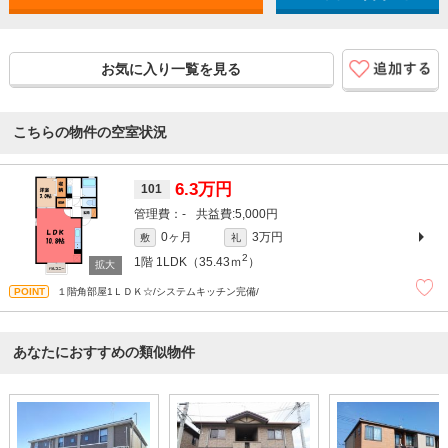
お気に入り一覧を見る
こちらの物件の空室状況
6.3万円
101
-
5,000円
0ヶ月
3万円
敷
礼
2
1階
1LDK（35.43ｍ
）
１階角部屋1ＬＤＫ☆/システムキッチン完備/
あなたにおすすめの類似物件