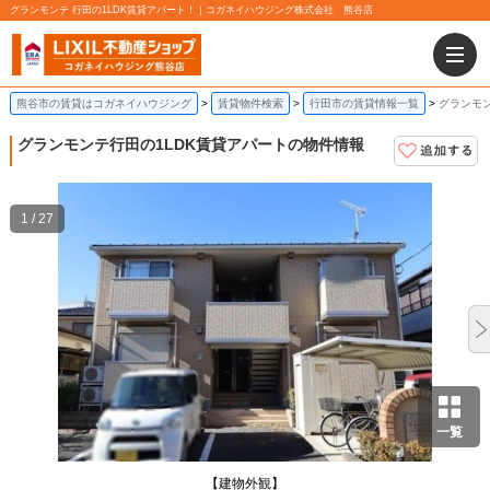
グランモンテ 行田の1LDK賃貸アパート！｜コガネイハウジング株式会社 熊谷店
熊谷市の賃貸はコガネイハウジング
賃貸物件検索
行田市の賃貸情報一覧
グランモン
グランモンテ
行田の1LDK賃貸アパートの物件情報
1 / 27
一覧
【建物外観】