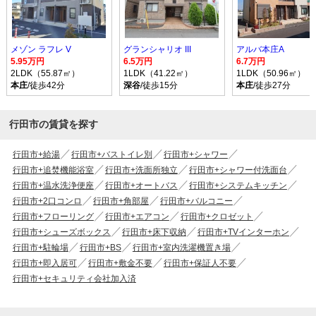
メゾン ラフレ V
グランシャリオ III
アルバ本庄A
5.95万円
6.5万円
6.7万円
2LDK（55.87㎡）
1LDK（41.22㎡）
1LDK（50.96㎡）
本庄
/徒歩42分
深谷
/徒歩15分
本庄
/徒歩27分
行田市の賃貸を探す
行田市+給湯
行田市+バストイレ別
行田市+シャワー
行田市+追焚機能浴室
行田市+洗面所独立
行田市+シャワー付洗面台
行田市+温水洗浄便座
行田市+オートバス
行田市+システムキッチン
行田市+2口コンロ
行田市+角部屋
行田市+バルコニー
行田市+フローリング
行田市+エアコン
行田市+クロゼット
行田市+シューズボックス
行田市+床下収納
行田市+TVインターホン
行田市+駐輪場
行田市+BS
行田市+室内洗濯機置き場
行田市+即入居可
行田市+敷金不要
行田市+保証人不要
行田市+セキュリティ会社加入済