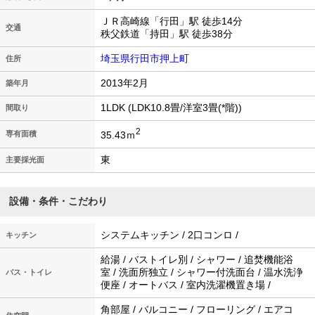
ＪＲ高崎線「行田」駅 徒歩14分
交通
秩父鉄道「持田」駅 徒歩38分
埼玉県行田市押上町
住所
2013年2月
築年月
1LDK (LDK10.8畳/洋室3畳(*階))
間取り
2
35.43ｍ
専有面積
東
主要採光面
設備・条件・こだわり
システムキッチン / 2口コンロ /
キッチン
給湯 / バストイレ別 / シャワー / 追焚機能浴
室 / 洗面所独立 / シャワー付洗面台 / 温水洗浄
バス・トイレ
便座 / オートバス / 室内洗濯機置き場 /
角部屋 / バルコニー / フローリング / エアコ